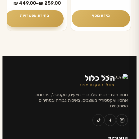
טווח
₪
449.00
–
₪
259.00
סוגים.
מחירים:
ניתן
מידע נוסף
בחירת אפשרויות
לבחור
עד
את
האפשרויות
בעמוד
המוצר
הכל כלול
הכל במקום אחד
חנות מוצרי הבית שלכם — מצעים, טקסטיל, פתרונות
אחסון ואקססוריז מעוצבים, באיכות גבוהה ובמחירים
משתלמים.
קטגוריות