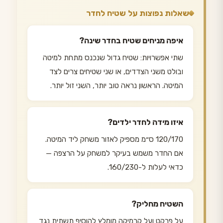
שאלות נפוצות על שטיח לחדר
איפה מניחים שטיח בחדר שינה?
שתי אפשרויות: שטיח גדול שנכנס מתחת למיטה
ובולט משני הצדדים, או שני שטיחים צרים לצד
המיטה. הראשון נראה טוב יותר, השני זול יותר.
איזו מידה לחדר ילדים?
120/170 ס״מ מספיק לאזור משחק ליד המיטה.
אם החדר משמש בעיקר למשחק על הרצפה —
כדאי לעלות ל-160/230.
השטיח מחליק?
על פרקט ועל קרמיקה מומלץ להוסיף תשתית נגד