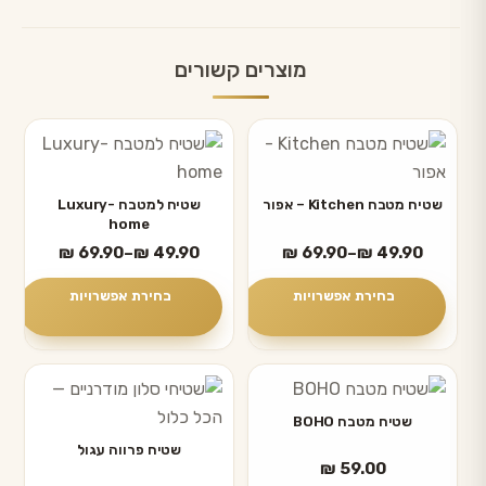
מוצרים קשורים
למוצר
למוצר
זה
זה
יש
יש
שטיח מטבח Kitchen – אפור
שטיח למטבח Luxury-
home
מספר
מספר
טווח
טווח
₪
69.90
–
₪
49.90
₪
69.90
–
₪
49.90
סוגים.
סוגים.
מחירים:
מחירים:
ניתן
ניתן
בחירת אפשרויות
בחירת אפשרויות
לבחור
לבחור
עד
עד
את
את
האפשרויות
האפשרויות
למוצר
בעמוד
בעמוד
זה
שטיח מטבח BOHO
המוצר
המוצר
יש
שטיח פרווה עגול
₪
59.00
מספר