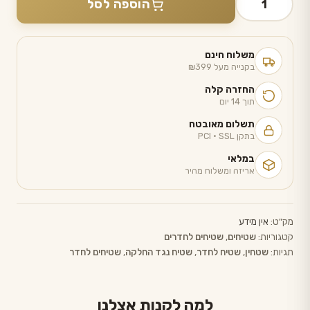
הוספה לסל
של
שטיח
מעוצב
משלוח חינם
לחדר
בקנייה מעל ₪399
הילדים
החזרה קלה
-
תוך 14 יום
דגם
תשלום מאובטח
בתקן PCI · SSL
צהוב
כדורסל
במלאי
אריזה ומשלוח מהיר
מק"ט:
אין מידע
קטגוריות:
שטיחים
,
שטיחים לחדרים
תגיות:
שטחין
,
שטיח לחדר
,
שטיח נגד החלקה
,
שטיחים לחדר
למה לקנות אצלנו