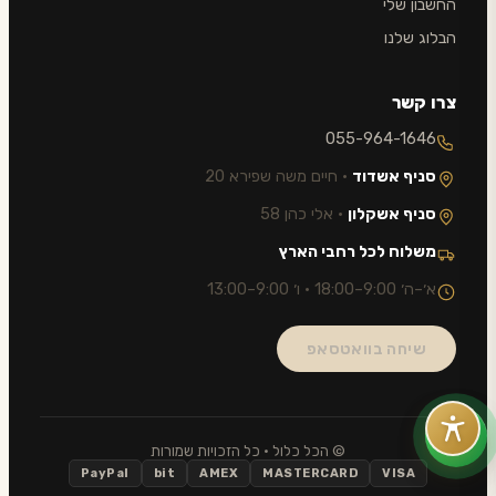
החשבון שלי
הבלוג שלנו
צרו קשר
055-964-1646
סניף אשדוד
· חיים משה שפירא 20
סניף אשקלון
· אלי כהן 58
משלוח לכל רחבי הארץ
א׳–ה׳ 9:00–18:00 · ו׳ 9:00–13:00
שיחה בוואטסאפ
© הכל כלול · כל הזכויות שמורות
PayPal
bit
AMEX
MASTERCARD
VISA