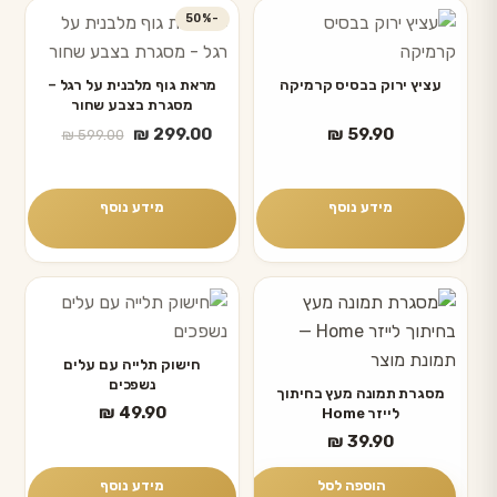
-50%
עציץ ירוק בבסיס קרמיקה
מראת גוף מלבנית על רגל –
מסגרת בצבע שחור
המחיר
המחיר
₪
299.00
₪
59.90
₪
599.00
הנוכחי
המקורי
היה:
הוא:
₪ 599.00.
₪ 299.00.
מידע נוסף
מידע נוסף
חישוק תלייה עם עלים
נשפכים
מסגרת תמונה מעץ בחיתוך
₪
49.90
לייזר Home
₪
39.90
הוספה לסל
מידע נוסף