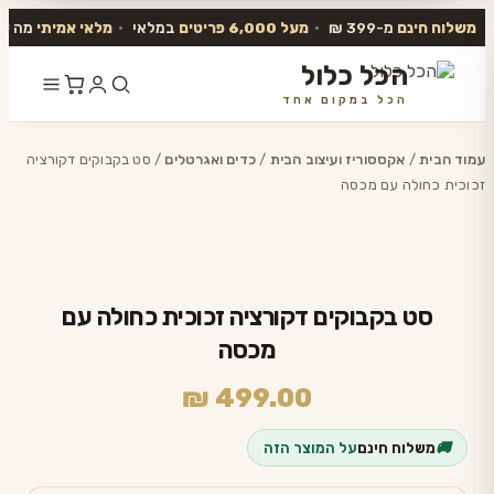
משלוח חינם
מ-399 ₪
•
מעל 6,000 פריטים
במלאי
•
מלאי אמיתי
מה שב
הכל כלול
הכל במקום אחד
דלג
לתוכן
עמוד הבית
/
אקססוריז ועיצוב הבית
/
כדים ואגרטלים
/ סט בקבוקים דקורציה
זכוכית כחולה עם מכסה
סט בקבוקים דקורציה זכוכית כחולה עם
מכסה
₪
499.00
🚚
משלוח חינם
על המוצר הזה