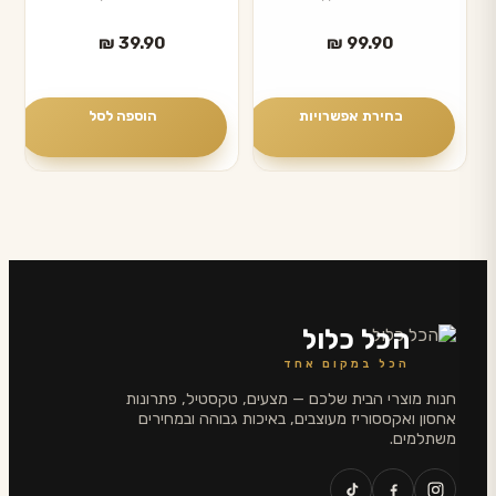
מספר
₪
39.90
₪
99.90
סוגים.
ניתן
לבחור
בחירת אפשרויות
הוספה לסל
את
האפשרויות
בעמוד
המוצר
הכל כלול
הכל במקום אחד
חנות מוצרי הבית שלכם — מצעים, טקסטיל, פתרונות
אחסון ואקססוריז מעוצבים, באיכות גבוהה ובמחירים
משתלמים.