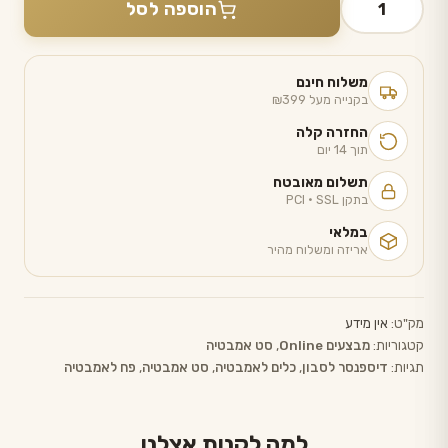
הוספה לסל
של
סט
אמבט
משלוח חינם
שחור
בקנייה מעל ₪399
5
החזרה קלה
חלקים
תוך 14 יום
תשלום מאובטח
בתקן PCI · SSL
במלאי
אריזה ומשלוח מהיר
מק"ט:
אין מידע
קטגוריות:
מבצעים Online
,
סט אמבטיה
תגיות:
דיספנסר לסבון
,
כלים לאמבטיה
,
סט אמבטיה
,
פח לאמבטיה
למה לקנות אצלנו