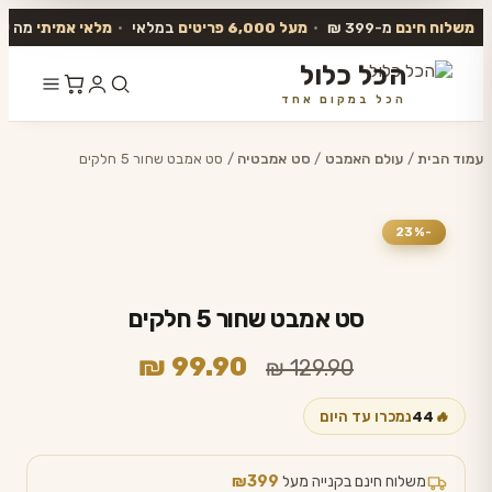
משלוח חינם
מ-399 ₪
•
מעל 6,000 פריטים
במלאי
•
מלאי אמיתי
מה שב
הכל כלול
הכל במקום אחד
דלג
לתוכן
עמוד הבית
/
עולם האמבט
/
סט אמבטיה
/ סט אמבט שחור 5 חלקים
-23%
סט אמבט שחור 5 חלקים
המחיר
המחיר
₪
99.90
₪
129.90
המקורי
הנוכחי
🔥
44
נמכרו עד היום
היה:
הוא:
₪ 99.90.
₪ 129.90.
משלוח חינם בקנייה מעל
₪399