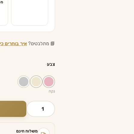
מפ
📘 מתלבטים?
איך בוחרים כי
צבע
נקה
כמות
של
כיסוי
לחלה
משלוח חינם