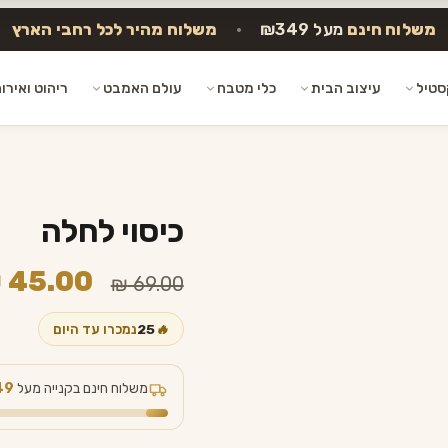
משלוח חינם
מעל ₪349
•
משלוח מהיר לכל רחבי הארץ
סטיל
עיצוב הבית
כלי מטבח
עולם האמבט
ריהוט ואירו
כיסוי לחלה
המחיר
₪
45.00
₪
69.00
המקורי
🔥
25
נמכרו עד היום
היה:
₪ 69.00.
משלוח חינם בקנייה מעל
49