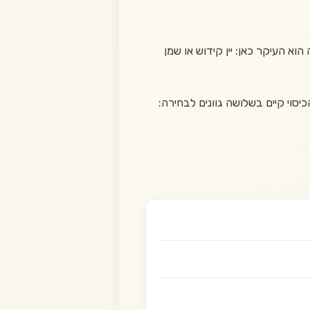
י בד דוחה כתמים במידה 58/46 ס״מ. הבד הדוחה הוא העיקר כאן: יין קידוש או שמן
 הכיסוי קיים בשלושה גוונים לבחירה: