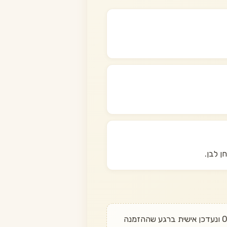
ן לבן.
רוצים לדעת מתי הוא חוזר? שלחו לנו הודעה בוואטסאפ ל־050-497-6611 ונעדכן אישית ברגע שההזמנה