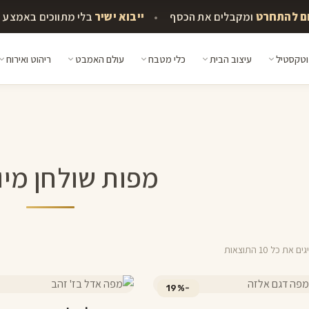
ומקבלים את הכסף
•
ייבוא ישיר
בלי מתווכים באמצע
וטקסטיל
עיצוב הבית
כלי מטבח
עולם האמבט
ריהוט ואירוח
מפות שולחן מיו
 את כל ⁦10⁩ התוצאות
צר
למוצר
-19%
זה