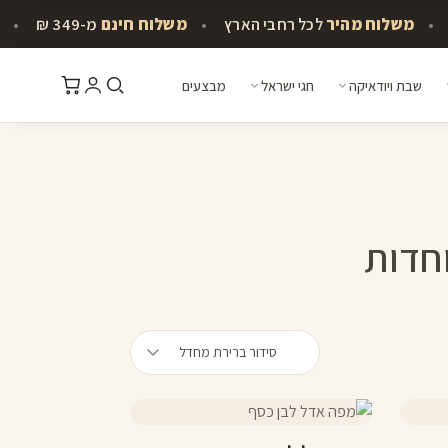
•
משלוח מהיר
לכל רחבי הארץ
•
משלוח חינם
מ-349 ₪
•
שבת ויודאיקה
חגי ישראל
מבצעים
חדות
למוצר
זה