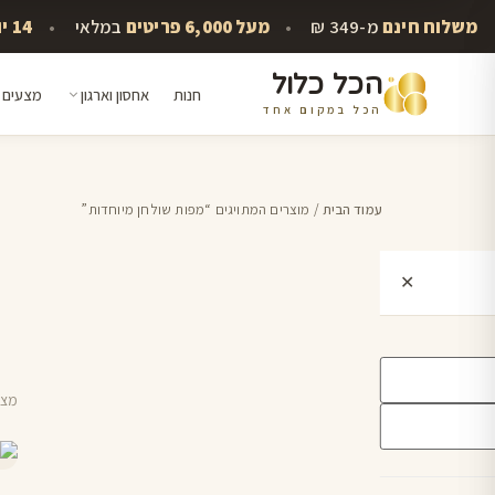
משלוח חינם
מ-349 ₪
•
מעל 6,000 פריטים
במלאי
•
14 יום להתחרט
הכל כלול
חנות
אחסון וארגון
מצעים 
הכל במקום אחד
לג
תוכן
עמוד הבית
/ מוצרים המתויגים “מפות שולחן מיוחדות”
✕
מציגים
למו
זה