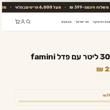
ח חינם
מ-399 ₪
•
מעל 6,000 פריטים
במלאי
•
מלאי אמי
בת ויודאיקה
חגי ישראל
מבצעים
המחיר
₪
2
הנוכחי
הוא:
₪ 229.90.
₪3