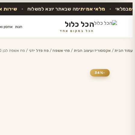
לאי
•
מלאי אמיתי
מה שבאתר יוצא למשלוח
•
שירות אנושי
ע
הכל כלול
חנות
אחסון ואר
הכל במקום אחד
דלג
לתוכן
עמוד הבית
/
אקססוריז ועיצוב הבית
/
פחי אשפה
/
פח פדל ידני
/ פח אשפה לבן 30 ליטר עם פדל famini
-34%