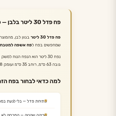
פח פדל 30 ליטר בלבן — כל מה שחשוב לדעת
פח פדל 30 ליטר
בגוון לבן, מהמוצר
שמחפשים בפח ל
פח אשפה למטבח
גובה 63 ס״מ, רוחב 35 ס״מ ועומק 28 ס״מ — הוא נכנס גם בין ארון לקיר ולא בולט מהמשטח.
למה כדאי לבחור בפח הזה
פתיחת פדל — בלי לגעת במכ
טריקה שקטה — המכסה לא נ