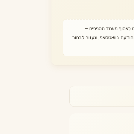
 לאסוף מאחד הסניפים —
 או אשקלון, אלי כהן 58. מתלבטים? התקשרו ל־055-964-1646 או שלחו הודעה בוואטסאפ, ונעזור לבחור