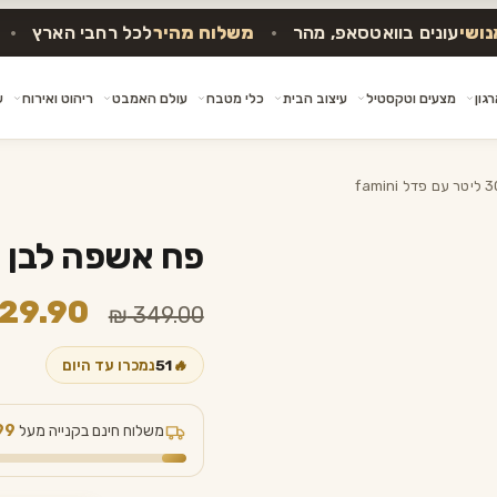
ונים בוואטסאפ, מהר
•
משלוח מהיר
לכל רחבי הארץ
•
משלו
גון
מצעים וטקסטיל
עיצוב הבית
כלי מטבח
עולם האמבט
ריהוט ואירוח
ש
פח אשפה לבן 30 ליטר עם פדל famini
המחיר
29.90
₪
349.00
המקורי
🔥
51
נמכרו עד היום
היה:
₪ 349.00.
משלוח חינם בקנייה מעל
99