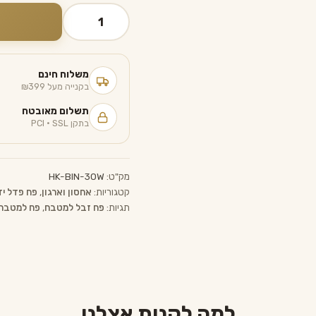
כמות
של
פח
אשפה
משלוח חינם
לבן
בקנייה מעל ₪399
30
תשלום מאובטח
ליטר
בתקן PCI · SSL
עם
פדל
famini
מק"ט:
HK-BIN-30W
קטגוריות:
אחסון וארגון
,
פח פדל יד
תגיות:
פח זבל למטבח
,
פח למטבח
למה לקנות אצלנו