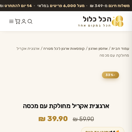
משלוח חינם
מ-349 ₪
•
מעל 6,000 פריטים
במלאי
•
14 יום להתחרט
ומ
הכל כלול
הכל במקום אחד
לג
תוכן
עמוד הבית
/
אחסון וארגון
/
קופסאות ארגון לכל מטרה
/ ארגונית אקריל
מחולקת עם מכסה
-33%
ארגונית אקריל מחולקת עם מכסה
המחיר
המחיר
₪
39.90
₪
59.90
המקורי
הנוכחי