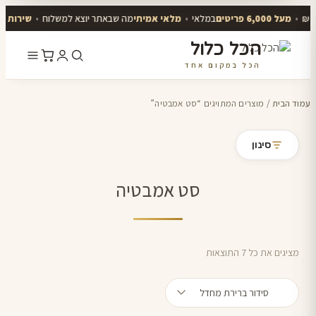
•
מעל 6,000 פריטים
במלאי
•
מלאי אמיתי
מה שבאתר יוצא למשלוח
•
שירות אנ
הכל כלול
הכל במקום אחד
דלג
לתוכן
עמוד הבית
/ מוצרים המתויגים “סט אמבטיה”
סינון
סט אמבטיה
מציגים את כל ⁦7⁩ התוצאות