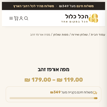
משלוח חינם
מעל ₪349
•
משלוח מהיר לכל רחבי הארץ
הכל כלול
הכל במקום אחד
דלג
לתוכן
עמוד הבית
/
שולחן ואירוח
/
מפות שולחן
/ מפה אורפז זהב
מפה אורפז זהב
טווח
₪
179.00
–
₪
119.00
מחירים:
משלוח חינם בקנייה מעל
₪349
עד