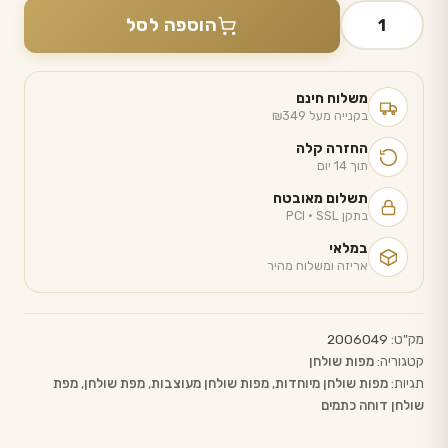
כמות
הוספה לסל
של
מפה
אורפז
משלוח חינם
זהב
בקנייה מעל ₪349
החזרה קלה
תוך 14 יום
תשלום מאובטח
בתקן PCI · SSL
במלאי
אריזה ומשלוח מהיר
מק"ט:
2006049
קטגוריה:
מפות שולחן
תגיות:
מפות שולחן מיוחדות
,
מפות שולחן מעוצבות
,
מפת שולחן
,
מפת
שולחן דוחה כתמים