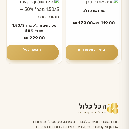
למוצר
המוצר
זה
מפה אורפז לבן
יש
טווח
₪
179.00
–
₪
119.00
מספר
מפת שולחן ג׳קארד 1.50/3
מחירים:
מטר* 50%
סוגים.
₪
229.00
ניתן
עד
לבחור
בחירת אפשרויות
הוספה לסל
את
האפשרויות
בעמוד
המוצר
הכל כלול
הכל במקום אחד
חנות מוצרי הבית שלכם — מצעים, טקסטיל, פתרונות
אחסון ואקססוריז מעוצבים, באיכות גבוהה ובמחירים