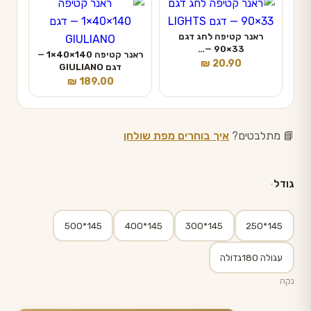
ראנר קטיפה לחג דגם
33×90 —…
ראנר קטיפה 140×40×1 —
₪
20.90
דגם GIULIANO
₪
189.00
📘 מתלבטים?
איך בוחרים מפת שולחן
גודל
145*500
145*400
145*300
145*250
עגולה 180גדולה
נקה