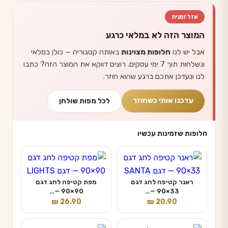
אזל זמנית
המוצר הזה לא במלאי כרגע
אבל יש לנו
חלופות מצוינות
באותה קטגוריה — כולן במלאי
ונשלחות תוך 7 ימי עסקים. רוצים דווקא את המוצר הזה? כתבו
לנו ונעדכן אתכם ברגע שהוא חוזר.
עדכנו אותי כשחוזר
לכל מפות שולחן
חלופות שזמינות עכשיו
ראנר קטיפה לחג דגם
מפת קטיפה לחג דגם
90×90 —…
33×90 —…
₪
26.90
₪
20.90