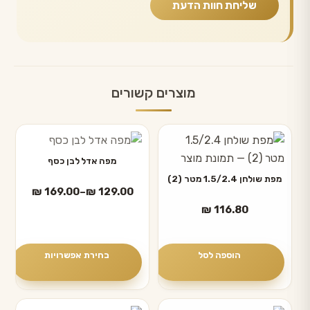
מוצרים קשורים
למוצר
זה
מפה אדל לבן כסף
יש
מפת שולחן 1.5/2.4 מטר (2)
טווח
₪
169.00
–
₪
129.00
מספר
מחירים:
₪
116.80
סוגים.
ניתן
עד
לבחור
הוספה לסל
בחירת אפשרויות
את
האפשרויות
בעמוד