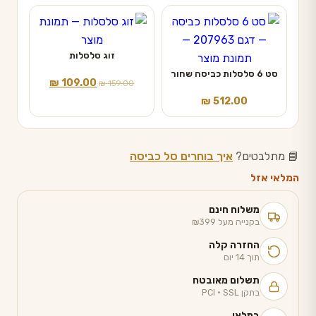
היה:
הוא:
₪ 13.90.
₪ 27.90.
זוג סלסלות
סט 6 סלסלות כביסה שחור
המחיר
המחיר
₪
109.00
₪
159.00
המקורי
הנוכחי
₪
512.00
היה:
הוא:
₪ 109.00.
₪ 159.00.
📘 מתלבטים?
איך בוחרים סל כביסה
המלאי אזל
משלוח חינם
בקנייה מעל ₪399
החזרה קלה
תוך 14 יום
תשלום מאובטח
בתקן PCI · SSL
במלאי