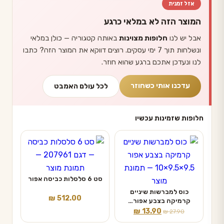
אזל זמנית
המוצר הזה לא במלאי כרגע
אבל יש לנו
חלופות מצוינות
באותה קטגוריה — כולן במלאי
ונשלחות תוך 7 ימי עסקים. רוצים דווקא את המוצר הזה? כתבו
לנו ונעדכן אתכם ברגע שהוא חוזר.
עדכנו אותי כשחוזר
לכל עולם האמבט
חלופות שזמינות עכשיו
סט 6 סלסלות כביסה אפור
כוס למברשות שיניים
₪
512.00
קרמיקה בצבע אפור…
המחיר
המחיר
₪
13.90
₪
27.90
המקורי
הנוכחי