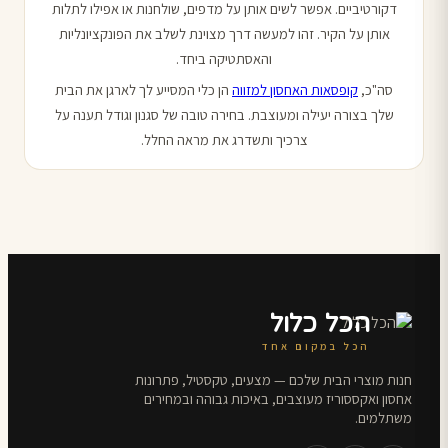
דקורטיביים. אפשר לשים אותן על מדפים, שולחנות או אפילו לתלות
אותן על הקיר. זהו למעשה דרך מצוינת לשלב את הפונקציונליות
והאסתטיקה ביחד.
סה"כ,
קופסאות האחסון למזווה
הן כלי המסייע לך לארגן את הבית
שלך בצורה יעילה ומעוצבת. בחירה טובה של סגנון וגודל תענה על
צרכיך ותשדרג את מראה החלל.
הכל כלול
הכל במקום אחד
חנות מוצרי הבית שלכם — מצעים, טקסטיל, פתרונות
אחסון ואקססוריז מעוצבים, באיכות גבוהה ובמחירים
משתלמים.