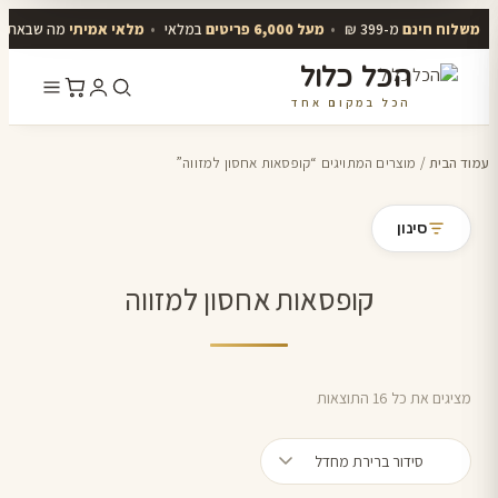
משלוח חינם
מ-399 ₪
•
מעל 6,000 פריטים
במלאי
•
מלאי אמיתי
מה שבאתר י
הכל כלול
הכל במקום אחד
דלג
לתוכן
עמוד הבית
/ מוצרים המתויגים “קופסאות אחסון למזווה”
סינון
קופסאות אחסון למזווה
מציגים את כל ⁦16⁩ התוצאות