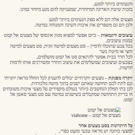
והנעימים ביותר למגע,
בזכות שיטת האריגה המיוחדת, שמעניקה להם מגע מיוחד במינו.
מצעים אלה הם ללא ספק הנעימים ביותר למגע
ולכן הם גם משפרים את איכות השינה והמנוחה במיטה.
עיצובים ודוגמאות
– כיום אפשר למצוא מגוון אינסופי של מצעים אל קמט
במגוון עיצובים,
בכל צבע שתוכלו לדמיין – סט מצעים למיטה זוגית, סט מצעים למיטה
וחצי או מיטת נוער
לכל חדר בבית אפשר להתאים סט אל קמט מושלמים,
בצבעים ועיצובים שמשלימים את עיצוב החדר ומשדרגים אותו לרמות
חדשות.
יוקרה מפנקת
– מצעים יוקרתיים יכולים להעניק לכל החלל מראה יוקרתי
וגם לתת לכם תחושה שאתם ישנים בתוך מיטה מלכותית.
לכן בתי המלון הנחשבים ביותר בעולם מקפידים על מצעי איכות משובחים
וזו בדיוק התחושה שמקבלים כשישנים במיטה עם סט מצעי סאטן אל
קמט.
מצעים אל קמט – viahome
כל היתרונות בסט מצעים אחד
למצעי כותנה יש מראה טבעי ומעט כפרי,