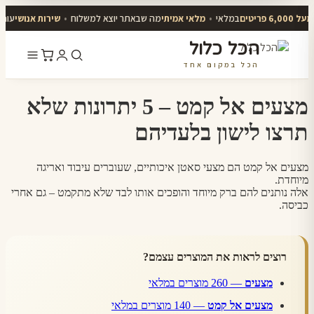
6,000 פריטים
במלאי
•
מלאי אמיתי
מה שבאתר יוצא למשלוח
•
שירות אנושי
עונים
הכל כלול
הכל במקום אחד
דלג
לתוכן
מצעים אל קמט – 5 יתרונות שלא
תרצו לישון בלעדיהם
מצעים אל קמט הם מצעי סאטן איכותיים, שעוברים עיבוד ואריגה
מיוחדת.
אלה נותנים להם ברק מיוחד והופכים אותו לבד שלא מתקמט – גם אחרי
כביסה.
רוצים לראות את המוצרים עצמם?
מצעים
— 260 מוצרים במלאי
מצעים אל קמט
— 140 מוצרים במלאי