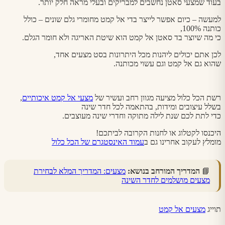
בעוד שמצעי סאטן נחשבים למבריקים ובעלי מראה חלק יותר.
למעשה – כיום אפשר לייצר בדי אל קמט מחומרי גלם שונים – כולל
כותנה 100%,
כי מה שיוצר בד סאטן אל קמט הוא שיטת האריגה ולא חומר הגלם.
לכן אתם יכולים ליהנות מכל היתרונות בסט מצעים אחד,
שהוא גם אל קמט וגם עשוי מכותנה.
רשת הכל כלול מציעה מגוון רחב ועשיר של
מצעי אל קמט איכותיים
,
בשלל עיצובים ומידות, בהתאמה לכל חדר שינה
כדי לתת לכם שנת לילה מתוקה וחדרי שינה מעוצבים.
היכנסו לקטלוג או לחנות הקרובה לביתכם!
מומלץ לעקוב אחרינו גם ב
עמוד האינסטגרם של הכל כלול
📘
המדריך המורחב בנושא:
מצעים: המדריך המלא לבחירת
מצעים מושלמים לחדר השינה
תוייג
מצעים אל קמט