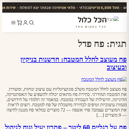
•
מעל 6,000 פריטים
במלאי
•
מלאי אמיתי
מה שבאתר יוצא למשלוח
•
שירות אנושי
הכל כלול
הכל במקום אחד
דלג
לתוכן
תגית:
פח פדל
פח מעוצב לחלל המטבח: חדשנות בניקיון
ובעיצוב
פח מעוצב לחלל המטבח משלב פונקציונליות עם עיצוב ונוחות, ומשדרג
את המטבח המודרני. בחירת פח מתאים יכולה להשפיע על האסתטיקה,
ההיגיינה, והיעילות של העבודה במטבח. במאמר זה תלמדו על חידושים,
מגמות עיצוביות וטיפים לבחירה מושכלת של פח למטבח. רוצים לראות
את המוצרים עצמם? פחי אשפה — 72 מוצרים במלאי פח מנגנון לחיצה
— 9 מוצרים […]
פח על רגליים 60 ליטר – פתרון יעיל ונוח לניהול