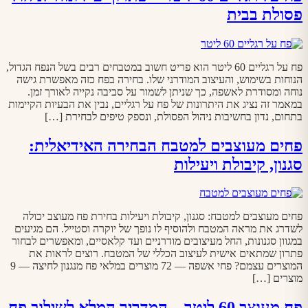
פסולת בבית
פח על רגליים 60 ליטר הוא פריט חשוב במטבחים רבים בשל הנפח הגדול,
הנוחות בשימוש, והעיצוב המודרני שלו. בחירה בפח כזה מאפשרת גישה
נוחה ומסודרת לאשפה, כך שניתן לשמור על סביבה נקייה לאורך זמן.
במאמר זה נציג את היתרונות של פח על רגליים, נבין את הבעיות הקיימות
בתחום, נדון בחשיבות ניהול הפסולת, ונספק טיפים לבחירת […]
פחים מעוצבים למטבח הבחירה האידיאלית:
סגנון, קיבולת ויעילות
פחים מעוצבים למטבח: סגנון, קיבולת ויעילות בחירת פח מעוצב יכולה
לשדרג את מראה המטבח ולהוסיף לו נופך של יוקרה וסטייל. הם מגיעים
במגוון סגנונות, החל מעיצובים מודרניים ועד קלאסיים, ומאפשרים לבחור
פתרון שמתאים אישית לעיצוב הכללי של המטבח. רוצים לראות את
המוצרים עצמם? פחי אשפה — 72 מוצרים במלאי פח מנגנון לחיצה — 9
מוצרים […]
פח מעוצב 60 ליטר – המדריך המלא לשילוב פח