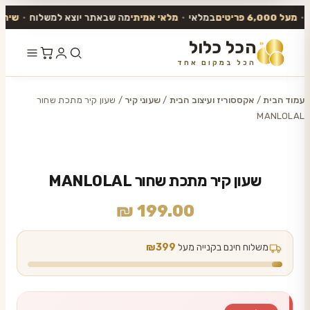
מעל 6,000 פריטים
במלאי
•
מלאי אמיתי
מה שבאתר יוצא למשלוח
•
שירות א
הכל כלול
הכל במקום אחד
דלג
לתוכן
עמוד הבית
/
אקססוריז ועיצוב הבית
/
שעוני קיר
/ שעון קיר מתכת שחור
MANLOLAL
שעון קיר מתכת שחור MANLOLAL
₪
199.00
משלוח חינם בקנייה מעל
₪399