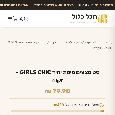
משלוח חינם
מ-349 ₪
•
מעל 6,000 פריטים
במלאי
•
14 יום להתחרט
ומ
הכל כלול
הכל במקום אחד
לג
תוכן
עמוד הבית
/
מצעים
/
מצעים לילדים ותינוקות
/ סט מצעים מיטת יחיד GIRLS
CHIC – יוקרה
סט מצעים מיטת יחיד GIRLS CHIC –
יוקרה
₪
79.90
משלוח חינם בקנייה מעל
₪349