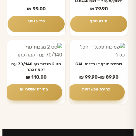
תינוק/מעבר — דגם LOGAN
₪
99.00
₪
79.90
מידע נוסף
מידע נוסף
למוצר
למוצר
זה
זה
יש
יש
שמיכת חורף דו צדדית GAL
סט 2 מגבות גוף 70/140 עם
רקמה כתר
מספר
מספר
טווח
₪
110.00
₪
99.90
–
₪
89.90
סוגים.
סוגים.
מחירים:
ניתן
ניתן
בחירת אפשרויות
בחירת אפשרויות
לבחור
לבחור
עד
את
את
האפשרויות
האפשרויות
בעמוד
בעמוד
המוצר
המוצר