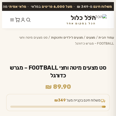
משלוח חינם
מ-349 ₪
•
מעל 6,000 פריטים
במלאי
•
מלאי אמיתי
מה שב
הכל כלול
הכל במקום אחד
דלג
לתוכן
עמוד הבית
/
מצעים
/
מצעים לילדים ותינוקות
/ סט מצעים מיטה וחצי
FOOTBALL – מגרש כדורגל
סט מצעים מיטה וחצי FOOTBALL – מגרש
כדורגל
₪
89.90
משלוח חינם בקנייה מעל
₪349