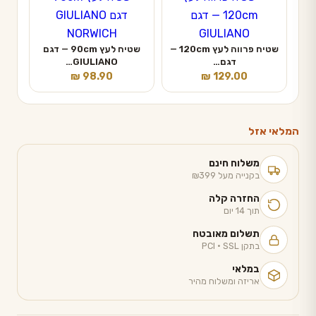
שטיח פרווה לעץ 120cm —
שטיח לעץ 90cm — דגם
דגם…
GIULIANO…
₪
98.90
₪
129.00
המלאי אזל
משלוח חינם
בקנייה מעל ₪399
החזרה קלה
תוך 14 יום
תשלום מאובטח
בתקן PCI · SSL
במלאי
אריזה ומשלוח מהיר