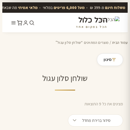
משלוח חינם
מ-399 ₪
•
מעל 6,000 פריטים
במלאי
•
מלאי אמיתי
מה שבאתר י
הכל כלול
הכל במקום אחד
דלג
לתוכן
עמוד הבית
/ מוצרים המתויגים “שולחן סלון עגול”
סינון
שולחן סלון עגול
מציגים את כל ⁦9⁩ התוצאות