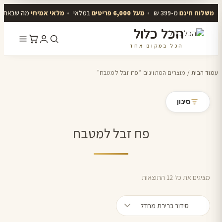
משלוח חינם
מ-399 ₪
•
מעל 6,000 פריטים
במלאי
•
מלאי אמיתי
מה שבאתר י
הכל כלול
הכל במקום אחד
דלג
לתוכן
עמוד הבית
/ מוצרים המתויגים “פח זבל למטבח”
סינון
פח זבל למטבח
מציגים את כל ⁦12⁩ התוצאות