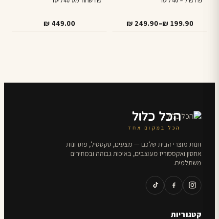
יש
פח פדל – 40 ליטר
פח שחור מט 40 ליטר
מספר
טווח
–
₪
449.00
₪
249.90
₪
199.90
סוגים.
מחירים:
ניתן
לבחור
עד
את
האפשרויות
בעמוד
המוצר
הכל כלול
הכל במקום אחד
חנות מוצרי הבית שלכם — מצעים, טקסטיל, פתרונות
אחסון ואקססוריז מעוצבים, באיכות גבוהה ובמחירים
משתלמים.
קטגוריות