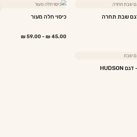
למוצר
זה
דגם שבת תחרה
כיסוי חלה מעור
יש
מספר
סוגים.
טווח
₪
59.00
–
₪
45.00
מחירים:
ניתן
לבחור
עד
את
האפשרויות
 HUDSON
בעמוד
המוצר