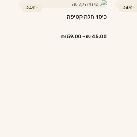
למוצר
-24%
-24%
זה
כיסוי חלה קטיפה
יש
מספר
סוגים.
טווח
₪
59.00
–
₪
45.00
מחירים:
ניתן
לבחור
עד
את
האפשרויות
בעמוד
המוצר