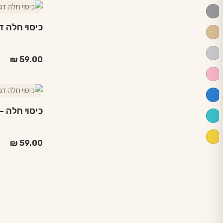
למוצר
זה
כיסוי חלה 
יש
מספר
סוגים.
₪
59.00
ניתן
לבחור
למוצר
את
זה
האפשרויות
כיסוי חלה — דגם
יש
בעמוד
מספר
המוצר
סוגים.
₪
59.00
ניתן
לבחור
את
האפשרויות
בעמוד
המוצר