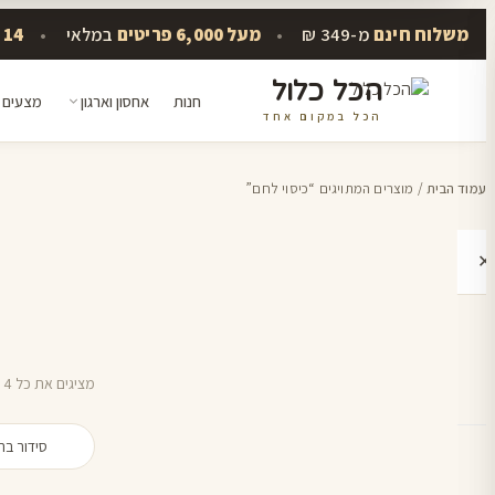
משלוח חינם
מ-349 ₪
•
מעל 6,000 פריטים
במלאי
•
14 יום להתחרט
הכל כלול
חנות
אחסון וארגון
מצעים 
הכל במקום אחד
דלג
לתוכן
עמוד הבית
/ מוצרים המתויגים “כיסוי לחם”
✕
י
מציגים את כל ⁦4⁩ התוצאות