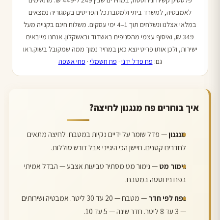
לאמבטיה, למשרד ביתי ולמטבח.כל הפריטים בקטגוריה נמצאים
במלאי אצלנו ונשלחים תוך 1–4 ימי עסקים. משלוח חינם בקנייה מעל
349 ₪, ואיסוף עצמי מהסניפים באשדוד ובאשקלון. אנחנו מייבאים
ישירות, ולכן אותו פריט יוצא כאן במחיר נמוך ממה שמקובל בשוק.ראו
גם:
פח פדל ידני
·
פח חשמלי
·
פחי אשפה
איך בוחרים פח מנגנון לחיצה?
מנגנון
— פדל שומר על ידיים נקיות במטבח. לחיצה מתאים
לחדרים קטנים. חיישן הכי היגייני אבל דורש סוללות.
גימור מט
— גימור מט מסתיר טביעות אצבע — הבדל אמיתי
בפח נירוסטה במטבח.
נפח לפי חדר
— מטבח — 20 עד 30 ליטר. אמבטיה ושירותים
— 3 עד 8 ליטר. חדר שינה — 5 עד 10.