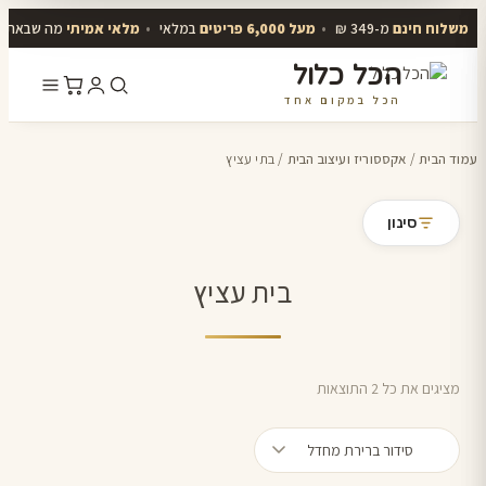
משלוח חינם
מ-349 ₪
•
מעל 6,000 פריטים
במלאי
•
מלאי אמיתי
מה שבאתר י
הכל כלול
הכל במקום אחד
דלג
לתוכן
עמוד הבית
/
אקססוריז ועיצוב הבית
/ בתי עציץ
סינון
בית עציץ
מציגים את כל ⁦2⁩ התוצאות