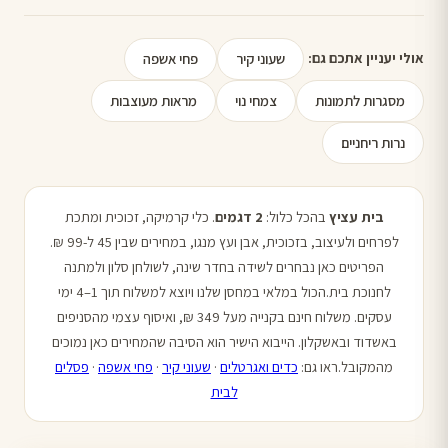
שעוני קיר
פחי אשפה
אולי יעניין אתכם גם:
מסגרות לתמונות
צמחי נוי
מראות מעוצבות
נרות ריחניים
בית עציץ
בהכל כלול:
2 דגמים
. כלי קרמיקה, זכוכית ומתכת
לפרחים ולעיצוב, בזכוכית, אבן ועץ מנגו, במחירים שבין 45 ל-99 ₪.
הפריטים כאן נבחרים לשידה בחדר שינה, לשולחן סלון ולמתנה
לחנוכת בית.הכול במלאי במחסן שלנו ויוצא למשלוח תוך 1–4 ימי
עסקים. משלוח חינם בקנייה מעל 349 ₪, ואיסוף עצמי מהסניפים
באשדוד ובאשקלון. הייבוא הישיר הוא הסיבה שהמחירים כאן נמוכים
מהמקובל.ראו גם:
כדים ואגרטלים
·
שעוני קיר
·
פחי אשפה
·
פסלים
לבית