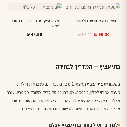
למוצר
זה
מעמד עציץ שחור עם רגלי זהב
יש
מעמד עציץ שחור עם רגלי זהב גובה
32 ס"מ
מספר
המחיר
המחיר
₪
44.90
₪
99.00
₪
129.00
סוגים.
הנוכחי
המקורי
ניתן
היה:
הוא:
לבחור
₪ 129.00.
₪ 99.00.
את
בתי עציץ — המדריך לבחירה
האפשרויות
בעמוד
המוצר
בקטגוריית
בתי עציץ
תמצאו 2 מוצרים נבחרים, שנבחרו כדי לתת
מענה אמיתי לסלון, מרפסת, מטבח, כניסה לבית ומשרד. כל פריט עובר
אצלנו בדיקה לפני שהוא עולה לאתר — כי מוצר שנראה טוב בתמונה
אבל לא מחזיק מעמד פשוט לא שווה את המקום בבית שלכם.
למה כדאי לבחור בתי עציץ אצלנו