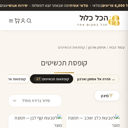
במלאי
•
מלאי אמיתי
מה שבאתר יוצא למשלוח
•
שירות אנושי
עונים ב
הכל כלול
הכל במקום אחד
לג
תוכן
עמוד הבית
/
אחסון וארגון
/ קופסאות תכשיטים
י
קופסת תכשיטים
→ חזרה אל אחסון וארגון
קופסאות תכשיטים
קופסאות ארגון לכ
27
סינון