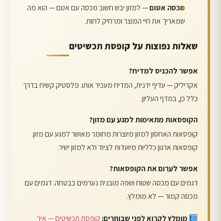
מכסה אטום
— למזון יבש חשוב מכסה עם אטם — הוא מה
שמאריך את חיי המוצר ומרחיק לחות.
שאלות נפוצות על קופסת תכשיטים
אפשר להכניס למדיח?
אקריליק — עדיף ידנית, המדיח מעכיר אותו. פלסטיק קשיח בדרך
כלל כן, במדף העליון.
הקופסאות מתאימות למגע עם מזון?
קופסאות האחסון למזון מיוצרות מחומר מאושר למגע עם מזון.
קופסאות ארגון כלליות מיועדות לציוד ולא למזון ישיר.
אפשר לערום את הקופסאות?
דגמים עם מכסה שטוח ושפה מובנית נערמים בבטחה. דגמים עם
מכסה קמור — לא מומלץ.
מומלץ לקרוא לפני שבוחרים:
קופסת תכשיטים — איך