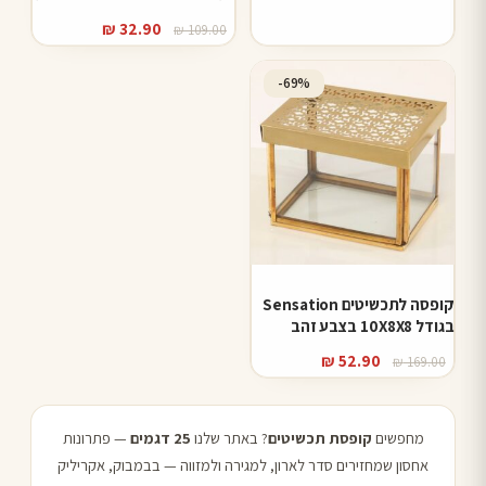
כהה+זהב
המחיר
המחיר
₪
32.90
₪
109.00
המקורי
הנוכחי
היה:
הוא:
-69%
₪ 32.90.
₪ 109.00.
קופסה לתכשיטים Sensation
בגודל 10X8X8 בצבע זהב
המחיר
המחיר
₪
52.90
₪
169.00
המקורי
הנוכחי
היה:
הוא:
₪ 52.90.
₪ 169.00.
מחפשים
קופסת תכשיטים
? באתר שלנו
25 דגמים
— פתרונות
אחסון שמחזירים סדר לארון, למגירה ולמזווה — בבמבוק, אקריליק