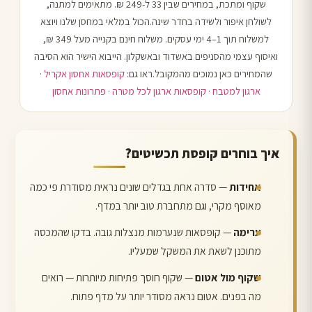
שקוף ומתכת, במחירים שבין 33 ל-249 ₪. מתאימים למתנה,
לשולחן איפור ולשידה בחדר שינה.הכול במלאי במחסן שלנו ויוצא
למשלוח תוך 1–4 ימי עסקים. משלוח חינם בקנייה מעל 349 ₪,
ואיסוף עצמי מהסניפים באשדוד ובאשקלון. הייבוא הישיר הוא הסיבה
שהמחירים כאן נמוכים מהמקובל.ראו גם:
קופסאות אחסון אקריל
·
ארגון למטבח
·
קופסאות ארגון לכל מטרה
·
פתרונות אחסון
איך בוחרים קופסת תכשיטים?
אחידות
— סדרה אחת בגדלים שונים נראית מסודרת פי כמה
מאוסף מקרי, וגם מתחברת טוב יותר במדף.
ערימה
— קופסאות שנערמות מנצלות גובה. בדקו שהמכסה
מתוכנן לשאת את המשקל שמעליו.
שקוף מול אטום
— שקוף חוסך פתיחות מיותרות — רואים
מה בפנים. אטום נראה מסודר יותר על מדף פתוח.