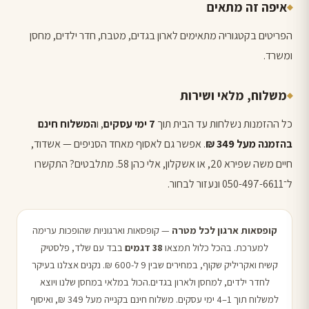
איפה זה מתאים
הפריטים בקטגוריה מתאימים לארון בגדים, מטבח, חדר ילדים, מחסן
ומשרד.
משלוח, מלאי ושירות
כל ההזמנות נשלחות עד הבית תוך
7 ימי עסקים
, ו
המשלוח חינם
בהזמנה מעל 349 ₪
. אפשר גם לאסוף מאחד הסניפים — אשדוד,
חיים משה שפירא 20, או אשקלון, אלי כהן 58. מתלבטים? התקשרו
ל־050-497-6611 ונעזור לבחור.
קופסאות ארגון לכל מטרה
— קופסאות וארגוניות שהופכות ערימה
למערכת. בהכל כלול תמצאו
38 דגמים
בבד עם שלד, פלסטיק
קשיח ואקריליק שקוף, במחירים שבין 9 ל-600 ₪. נקנים אצלנו בעיקר
לחדר ילדים, למחסן ולארון בגדים.הכול במלאי במחסן שלנו ויוצא
למשלוח תוך 1–4 ימי עסקים. משלוח חינם בקנייה מעל 349 ₪, ואיסוף