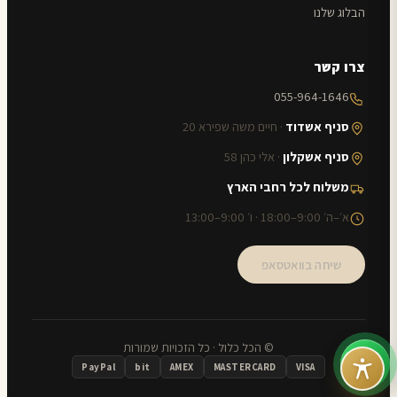
הבלוג שלנו
צרו קשר
055-964-1646
סניף אשדוד
· חיים משה שפירא 20
סניף אשקלון
· אלי כהן 58
משלוח לכל רחבי הארץ
א׳–ה׳ 9:00–18:00 · ו׳ 9:00–13:00
שיחה בוואטסאפ
© הכל כלול · כל הזכויות שמורות
PayPal
bit
AMEX
MASTERCARD
VISA