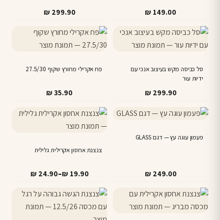
₪
299.90
₪
149.00
סל כביסה מקש בעיצוב אנכי עם
פח אקרילי מחורץ שקוף 27.5/30
ידיות עור
₪
35.90
₪
299.90
למוצר
זה
פעמון עוגה עץ — דגם GLASS
יש
מספר
צנצנת אחסון אקרילית גלילית
סוגים.
טווח
–
₪
24.90
₪
19.90
₪
249.00
ניתן
מחירים:
לבחור
למוצר
את
זה
עד
האפשרויות
יש