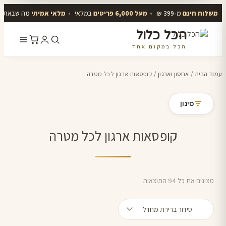
משלוח חינם
מ-399 ₪
•
מעל 6,000 פריטים
במלאי
•
מלאי אמיתי
מה שבאתר י
הכל כלול
הכל במקום אחד
דלג
לתוכן
עמוד הבית
/
אחסון וארגון
/ קופסאות ארגון לכל מטרה
סינון
קופסאות ארגון לכל מטרה
מציגים את כל ⁦94⁩ התוצאות