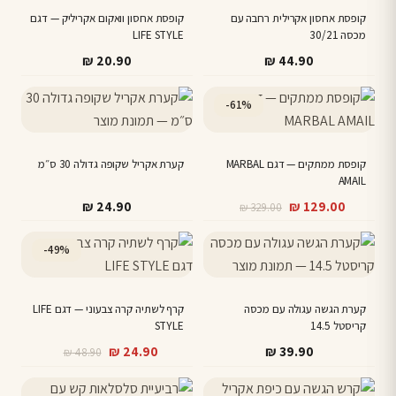
קופסת אחסון אקרילית רחבה עם
קופסת אחסון וואקום אקריליק — דגם
מכסה 30/21
LIFE STYLE
₪
20.90
₪
44.90
-61%
קופסת ממתקים — דגם MARBAL
קערת אקריל שקופה גדולה 30 ס״מ
AMAIL
המחיר
המחיר
₪
24.90
₪
129.00
₪
329.00
הנוכחי
המקורי
היה:
הוא:
-49%
₪ 329.00.
₪ 129.00.
קערת הגשה עגולה עם מכסה
קרף לשתיה קרה צבעוני — דגם LIFE
קריסטל 14.5
STYLE
המחיר
המחיר
₪
24.90
₪
39.90
₪
48.90
הנוכחי
המקורי
היה:
הוא: