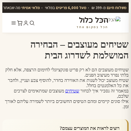
משלוח חינם
מ-399 ₪
•
מעל 6,000 פריטים
במלאי
•
מלאי אמיתי
מה שבאתר יו
הכל כלול
הכל במקום אחד
דלג
לתוכן
שטיחים מעוצבים – הבחירה
המושלמת לשדרוג הבית
שטיחים מעוצבים הם לא רק פריט פונקציונלי לחימום הרצפה, אלא חלק
בלתי נפרד מעיצוב הפנים.
שטיח מעוצב יכול לשנות את האווירה בחדר, להוסיף צבע ועניין, ולחבר
את כל האלמנטים בחלל.
במאמר זה נסביר איך לבחור
שטיחים
מעוצבים שמתאימים לצרכים
שלכם,
אילו סוגים קיימים ומהם הטיפים החשובים ביותר לשמירה עליהם לאורך
זמן.
רוצים לראות את המוצרים עצמם?