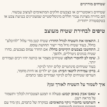
שטיחים מודרניים
שטיחים גיאומטריים או בצבעים חלקים המתאימים לעיצוב עכשווי.
הם בחירה מצוינת עבור חללים מינימליסטיים שמעוניינים בנגיעת צבע או
בטקסטורה ייחודית.
טיפים לבחירת שטיח מעוצב
התאימו את השטיח לגודל החדר
:
שטיח קטן מדי עלול "להיבלע"
בחלל, בעוד שטיח גדול מדי ייצור תחושת עומס.
התחשבו בצבעים הקיימים בחלל
:
אם החדר עמוס בצבעים, בחרו
שטיח בגוונים ניטרליים, ולהפך.
שימו לב לחומרי הגלם
:
שטיחים מצמר או כותנה יהיו רכים ועמידים
יותר,
בעוד שטיחים סינתטיים קלים יותר לניקוי.
בדקו עמידות לתנאי הבית
:
אם יש ילדים או חיות מחמד,
העדיפו שטיחים קלים לניקוי ועמידים בפני כתמים.
איך לשמור על השטיח לאורך זמן
?
שאבו אבק באופן קבוע
:
פעולה זו תמנע הצטברות לכלוך ותשמור
על מראה רענן.
השתמשו בחומרי ניקוי מתאימים
:
במקרה של כתמים, נקו מיד עם
חומרים ייעודיים לשטיחים.