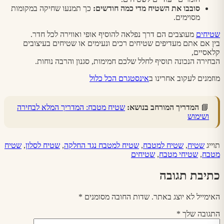
סובבו את השטיח מדי כמה חודשים
:
כך תמנעו שחיקה במקומות
מסוימים.
שטיחים
מעוצבים הם דרך נפלאה להוסיף אופי ואווירה לכל חדר.
בין אם אתם מעדיפים שטיחים רכים ונעימים או שטיחים בעיצובים
קלאסיים,
הבחירה הנכונה תוסיף לחלל שלכם חמימות, סגנון והרבה נוחות.
מוזמנים לעקוב אחרינו ב
אינסטגרם הכל כלול
📘
המדריך המורחב בנושא:
שטיח מטבח: המדריך המלא לבחירה
ושימוש
תוייג
שטיח
,
שטיח למטבח
,
שטיח למטבח נגד החלקה
,
שטיח לסלון
,
שטיח
מטבח
,
שטיחי מטבח
,
שטיחים
כתיבת תגובה
האימייל לא יוצג באתר.
שדות החובה מסומנים
*
התגובה שלך
*