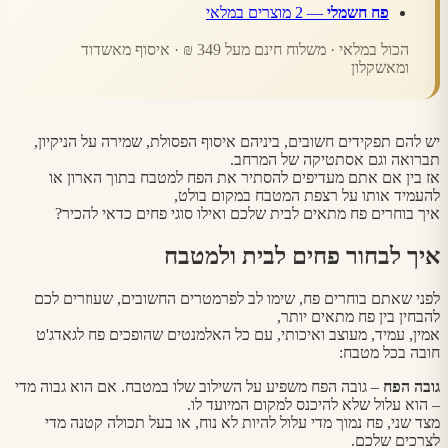
פח חשמלי
— 2 מוצרים במלאי
הכול במלאי · משלוח חינם מעל 349 ₪ · איסוף מאשדוד
ומאשקלון
יש להם תפקידים חשובים, ביניהם איסוף הפסולת, שמירה על הניקיון,
תברואה וגם אסתטיקה של המרחב.
אז בין אם אתם מעדיפים להסתיר את הפח למטבח בתוך הארון או
להעמיד אותו על רצפת המטבח במקום בולט,
איך בוחרים פח מתאים לבית שלכם ואילו סוגי פחים כדאי להכיר?
איך לבחור פחים לבית ולמטבח
לפני שאתם בוחרים פח, שימו לב לפרמטרים החשובים, שעוזרים לכם
להבחין בין פח מתאים יותר,
אמין, עמיד, מעוצב ואיכותי, עם כל האלמנטים שהופכים פח לגאדג'ט
חובה בכל מטבח:
גובה הפח
– גובה הפח משפיע על השילוב שלו במטבח. אם הוא גבוה מדי
– הוא עלול שלא להיכנס למקום המיועד לו.
מצד שני, פח נמוך מדי עלול להיות לא נוח, או בעל תכולה קטנה מדי
לצרכים שלכם.