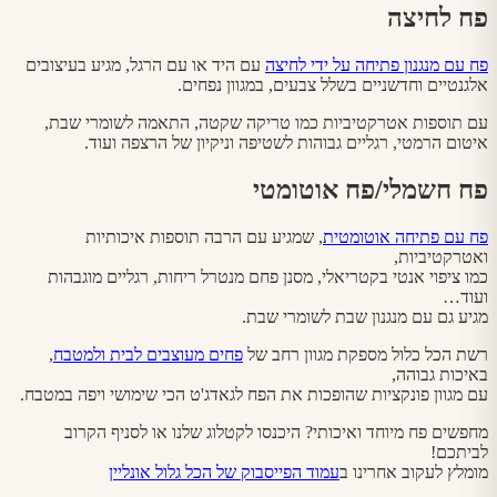
פח לחיצה
פח עם מנגנון פתיחה על ידי לחיצה
עם היד או עם הרגל, מגיע בעיצובים
אלגנטיים וחדשניים בשלל צבעים, במגוון נפחים.
עם תוספות אטרקטיביות כמו טריקה שקטה, התאמה לשומרי שבת,
איטום הרמטי, רגליים גבוהות לשטיפה וניקיון של הרצפה ועוד.
פח חשמלי/פח אוטומטי
פח עם פתיחה אוטומטית
, שמגיע עם הרבה תוספות איכותיות
ואטרקטיביות,
כמו ציפוי אנטי בקטריאלי, מסנן פחם מנטרל ריחות, רגליים מוגבהות
ועוד…
מגיע גם עם מנגנון שבת לשומרי שבת.
רשת הכל כלול מספקת מגוון רחב של
פחים מעוצבים לבית ולמטבח
,
באיכות גבוהה,
עם מגוון פונקציות שהופכות את הפח לגאדג'ט הכי שימושי ויפה במטבח.
מחפשים פח מיוחד ואיכותי? היכנסו לקטלוג שלנו או לסניף הקרוב
לביתכם!
מומלץ לעקוב אחרינו ב
עמוד הפייסבוק של הכל גלול אונליין