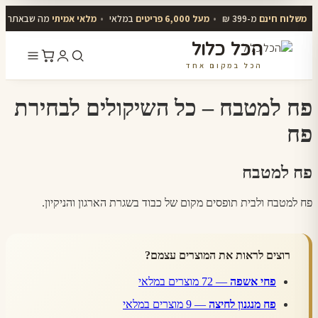
משלוח חינם
מ-399 ₪
•
מעל 6,000 פריטים
במלאי
•
מלאי אמיתי
מה שבאתר יו
הכל כלול
הכל במקום אחד
דלג
לתוכן
פח למטבח – כל השיקולים לבחירת
פח
פח למטבח
פח למטבח ולבית תופסים מקום של כבוד בשגרת הארגון והניקיון.
רוצים לראות את המוצרים עצמם?
פחי אשפה
— 72 מוצרים במלאי
פח מנגנון לחיצה
— 9 מוצרים במלאי