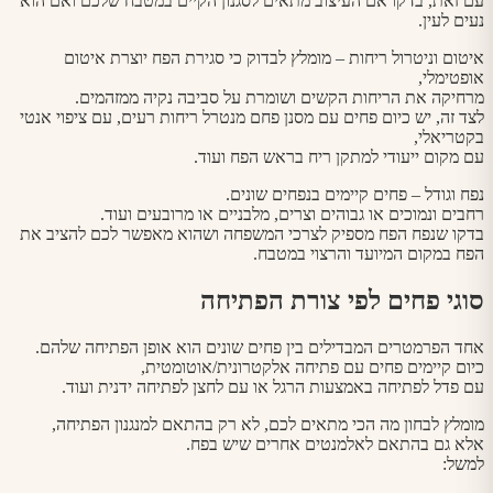
עם זאת, בדקו אם העיצוב מתאים לסגנון הקיים במטבח שלכם ואם הוא
נעים לעין.
איטום וניטרול ריחות – מומלץ לבדוק כי סגירת הפח יוצרת איטום
אופטימלי,
מרחיקה את הריחות הקשים ושומרת על סביבה נקיה ממזהמים.
לצד זה, יש כיום פחים עם מסנן פחם מנטרל ריחות רעים, עם ציפוי אנטי
בקטריאלי,
עם מקום ייעודי למתקן ריח בראש הפח ועוד.
נפח וגודל – פחים קיימים בנפחים שונים.
רחבים ונמוכים או גבוהים וצרים, מלבניים או מרובעים ועוד.
בדקו שנפח הפח מספיק לצרכי המשפחה ושהוא מאפשר לכם להציב את
הפח במקום המיועד והרצוי במטבח.
סוגי פחים לפי צורת הפתיחה
אחד הפרמטרים המבדילים בין פחים שונים הוא אופן הפתיחה שלהם.
כיום קיימים פחים עם פתיחה אלקטרונית/אוטומטית,
עם פדל לפתיחה באמצעות הרגל או עם לחצן לפתיחה ידנית ועוד.
מומלץ לבחון מה הכי מתאים לכם, לא רק בהתאם למנגנון הפתיחה,
אלא גם בהתאם לאלמנטים אחרים שיש בפח.
למשל: