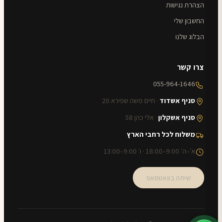
הצהרת נגישות
החשבון שלי
הבלוג שלנו
צרו קשר
055-964-1646
סניף אשדוד
· חיים משה שפירא 20
סניף אשקלון
· אלי כהן 58
משלוח לכל רחבי הארץ
א׳–ה׳ 9:00–18:00 · ו׳ 9:00–13:00
שיחה בוואטסאפ