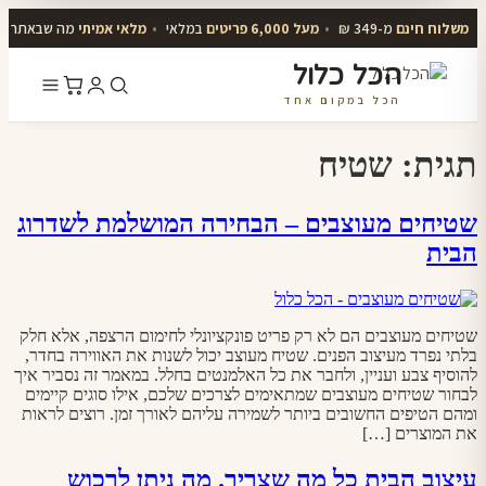
משלוח חינם
מ-349 ₪
•
מעל 6,000 פריטים
במלאי
•
מלאי אמיתי
מה שבאתר יו
הכל כלול
הכל במקום אחד
דלג
לתוכן
תגית:
שטיח
שטיחים מעוצבים – הבחירה המושלמת לשדרוג
הבית
שטיחים מעוצבים הם לא רק פריט פונקציונלי לחימום הרצפה, אלא חלק
בלתי נפרד מעיצוב הפנים. שטיח מעוצב יכול לשנות את האווירה בחדר,
להוסיף צבע ועניין, ולחבר את כל האלמנטים בחלל. במאמר זה נסביר איך
לבחור שטיחים מעוצבים שמתאימים לצרכים שלכם, אילו סוגים קיימים
ומהם הטיפים החשובים ביותר לשמירה עליהם לאורך זמן. רוצים לראות
את המוצרים […]
עיצוב הבית כל מה שצריך. מה ניתן לרכוש