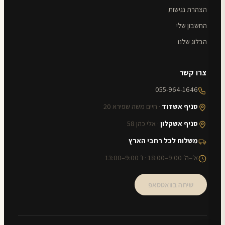
הצהרת נגישות
החשבון שלי
הבלוג שלנו
צרו קשר
055-964-1646
סניף אשדוד
· חיים משה שפירא 20
סניף אשקלון
· אלי כהן 58
משלוח לכל רחבי הארץ
א׳–ה׳ 9:00–18:00 · ו׳ 9:00–13:00
שיחה בוואטסאפ