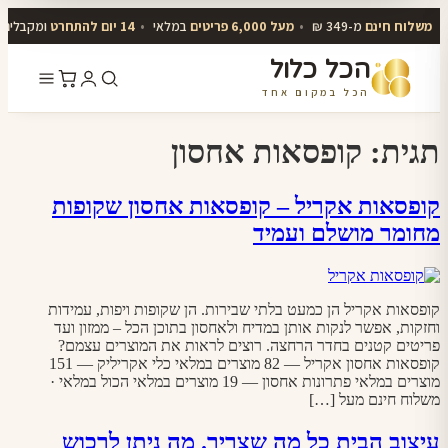
משלוח חינם
מ-349 ₪
•
מעל 6,000 פריטים
במלאי
•
14 יום להתחרט
ומקבלים 
הכל כלול
הכל במקום אחד
דלג
לתוכן
תגית:
קופסאות אחסון
קופסאות אקריל – קופסאות אחסון שקופות
מחומר מושלם ועמיד
קופסאות אקריל הן כמעט בלתי שבירות. הן שקופות ויפות, עמידות
וחזקות, אפשר לנקות אותן במדיח ולאחסון בתוכן הכל – ממזון ועד
פריטים קטנים בחדר הרחצה. רוצים לראות את המוצרים עצמם?
קופסאות אחסון אקריל — 82 מוצרים במלאי כלי אקריליק — 151
מוצרים במלאי פתרונות אחסון — 19 מוצרים במלאי הכול במלאי ·
משלוח חינם מעל […]
עיצוב הבית כל מה שצריך. מה ניתן לרכוש