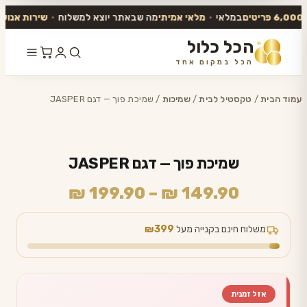
במלאי
•
מלאי אמיתי
מה שבאתר יוצא למשלוח
•
שירות אנושי
עו
הכל כלול
הכל במקום אחד
דלג
לתוכן
עמוד הבית
/
טקסטיל לבית
/
שמיכות
/ שמיכת פוך — דגם JASPER
שמיכת פוך — דגם JASPER
טווח
₪
199.90
–
₪
149.90
מחירים:
משלוח חינם בקנייה מעל
₪399
עד
אזל זמנית