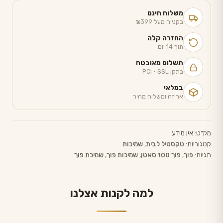
פוך
משלוח חינם
—
בקנייה מעל ₪399
דגם
החזרה קלה
JASPER
תוך 14 יום
תשלום מאובטח
בתקן PCI · SSL
במלאי
אריזה ומשלוח מהיר
מק"ט:
אין מידע
קטגוריות:
טקסטיל לבית
,
שמיכות
תגיות:
פוך
,
פוך 100 סאטן
,
שמיכות פוך
,
שמיכת פוך
למה לקנות אצלנו