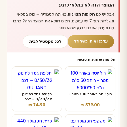
המוצר הזה לא במלאי כרגע
אבל יש לנו
חלופות מצוינות
באותה קטגוריה — כולן במלאי
ונשלחות תוך 7 ימי עסקים. רוצים דווקא את המוצר הזה? כתבו
לנו ונעדכן אתכם ברגע שהוא חוזר.
עדכנו אותי כשחוזר
לכל טקסטיל לבית
חלופות שזמינות עכשיו
רול יוטה באורך 100 מטר –
חליפת גמד לתינוק
…
0/30/32 — דגם…
₪
74.90
₪
579.00