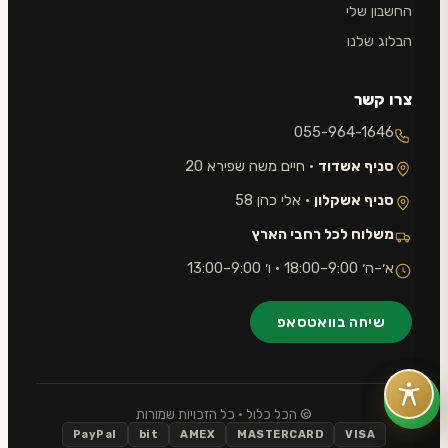
החשבון שלי
הבלוג שלנו
צרו קשר
055-964-1646
סניף אשדוד
· חיים משה שפירא 20
סניף אשקלון
· אלי כהן 58
משלוח לכל רחבי הארץ
א׳–ה׳ 9:00–18:00 · ו׳ 9:00–13:00
שיחה בוואטסאפ
© הכל כלול · כל הזכויות שמורות
PayPal
bit
AMEX
MASTERCARD
VISA