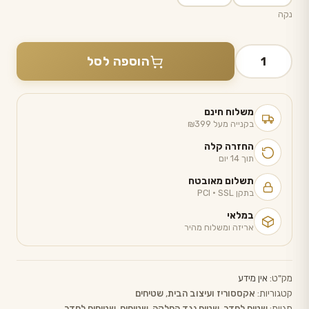
נקה
כמות
הוספה לסל
של
שטיח
כדורגל
משלוח חינם
בעיטה
בקנייה מעל ₪399
לחדר
החזרה קלה
ילדים
תוך 14 יום
-
תשלום מאובטח
בתקן PCI · SSL
כחול
במלאי
אריזה ומשלוח מהיר
מק"ט:
אין מידע
קטגוריות:
אקססוריז ועיצוב הבית
,
שטיחים
תגיות:
שטיח לחדר
,
שטיח נגד החלקה
,
שטיחים
,
שטיחים לחדר