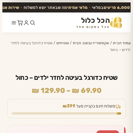
במלאי
•
מלאי אמיתי
מה שבאתר יוצא למשלוח
•
שירות אנושי
ע
הכל כלול
הכל במקום אחד
דלג
לתוכן
עמוד הבית
/
אקססוריז ועיצוב הבית
/
שטיחים
/ שטיח כדורגל בעיטה לחדר
ילדים – כחול
שטיח כדורגל בעיטה לחדר ילדים – כחול
טווח
₪
129.90
–
₪
69.90
מחירים:
משלוח חינם בקנייה מעל
₪399
עד