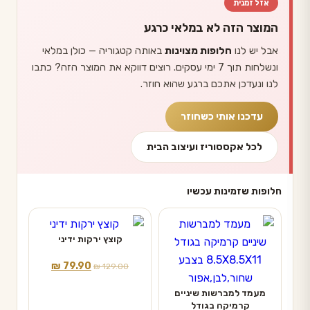
אזל זמנית
המוצר הזה לא במלאי כרגע
אבל יש לנו
חלופות מצוינות
באותה קטגוריה — כולן במלאי
ונשלחות תוך 7 ימי עסקים. רוצים דווקא את המוצר הזה? כתבו
לנו ונעדכן אתכם ברגע שהוא חוזר.
עדכנו אותי כשחוזר
לכל אקססוריז ועיצוב הבית
חלופות שזמינות עכשיו
קוצץ ירקות ידיני
המחיר
המחיר
₪
79.90
₪
129.00
המקורי
הנוכחי
מעמד למברשות שיניים
היה:
הוא:
קרמיקה בגודל