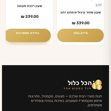
זה
שעון רכבת מעוצב
יש
שעון שחור עיגולים מחוג זהב
₪
239.00
מספר
₪
339.00
סוגים.
ניתן
מידע נוסף
בחירת אפשרויות
לבחור
את
האפשרויות
בעמוד
המוצר
הכל כלול
הכל במקום אחד
חנות מוצרי הבית שלכם — מצעים, טקסטיל, פתרונות
אחסון ואקססוריז מעוצבים, באיכות גבוהה ובמחירים
משתלמים.