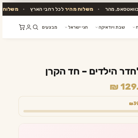
בוואטסאפ, מהר
•
משלוח מהיר
לכל רחבי הארץ
•
משלוח ח
ח
שבת ויודאיקה
חגי ישראל
מבצעים
דר הילדים – חד הקרן
טווח
₪
129
מחירים:
₪3
עד