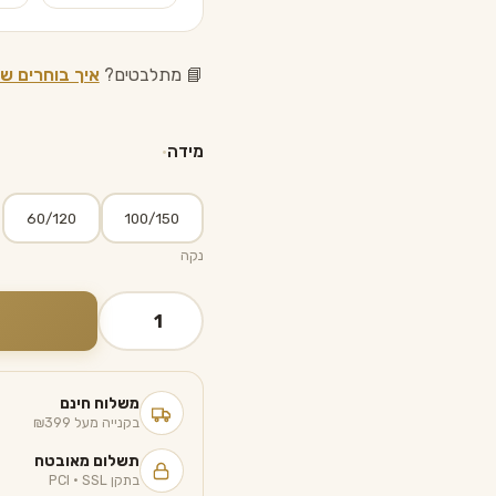
📘 מתלבטים?
איך בוחרים שט
מידה
60/120
100/150
נקה
כמות
של
שטיח
מעוצב
משלוח חינם
לחדר
בקנייה מעל ₪399
הילדים
תשלום מאובטח
-
בתקן PCI · SSL