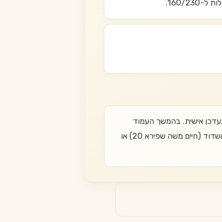
לדעת מתי הוא חוזר? שלחו הודעה בוואטסאפ ל־050-497-6611 ונעדכן אישית. בהמשך העמוד
מופיעות חלופות דומות שכן במלאי. משלוח חינם בהזמנה מעל 349 ₪, החזרה עד 14 יום, ואיסוף עצמי מאשדוד (חיים משה שפירא 20) או