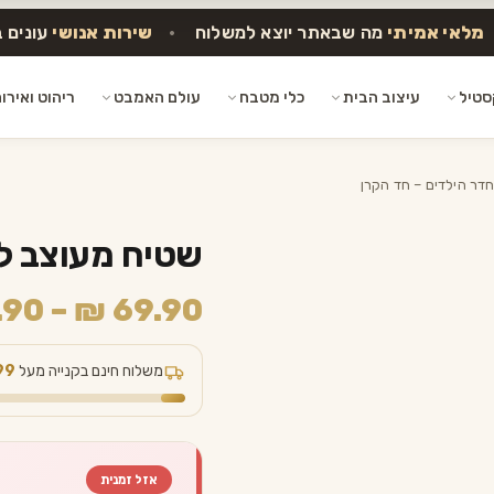
מלאי אמיתי
מה שבאתר יוצא למשלוח
•
שירות אנושי
עונים 
סטיל
עיצוב הבית
כלי מטבח
עולם האמבט
ריהוט ואירו
דר הילדים – חד הקרן
שטיח מעוצב לח
.90
–
₪
69.90
משלוח חינם בקנייה מעל
99
אזל זמנית