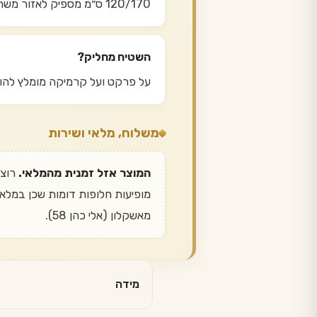
120/170 ס״מ מספיק לאזור משחק ליד המיטה. אם החדר משמש בעיקר למשחק על הרצפה — כדאי לעלות ל-160/230.
השטיח מחליק?
על פרקט ועל קרמיקה מומלץ להוס
משלוח, מלאי ושירות
המוצר אזל זמנית מהמלאי.
מאשקלון (אלי כהן 58).
מידה