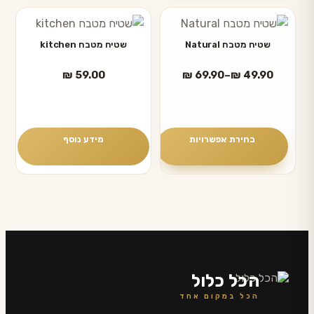
בעמוד
בעמוד
למוצר
המוצר
המוצר
זה
שטיח מטבח Natural
שטיח מטבח kitchen
יש
טווח
₪
59.00
₪
69.90
–
₪
49.90
מספר
מחירים:
סוגים.
ניתן
עד
לבחור
בחירת אפשרויות
מידע נוסף
את
האפשרויות
בעמוד
המוצר
הכל כלול
הכל במקום אחד