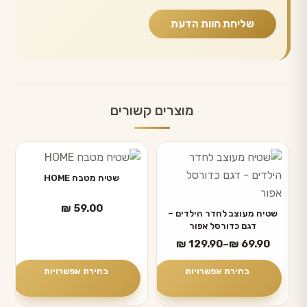
מוצרים קשורים
למוצר
למוצר
זה
זה
שטיח מטבח HOME
יש
יש
₪
59.00
מספר
מספר
שטיח מעוצב לחדר הילדים –
דגם כדורסל אפור
סוגים.
סוגים.
טווח
₪
129.90
–
₪
69.90
ניתן
ניתן
מחירים:
לבחור
לבחור
בחירת אפשרויות
בחירת אפשרויות
את
את
עד
האפשרויות
האפשרויות