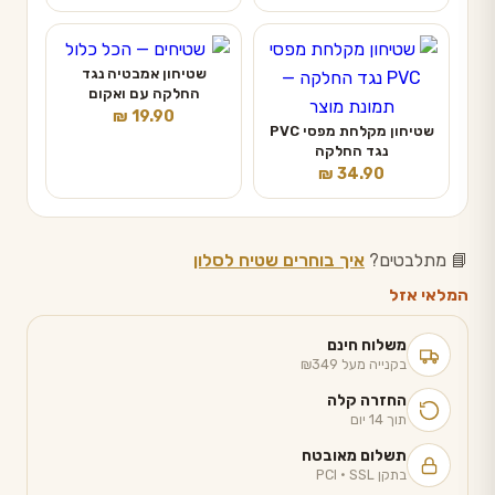
עד
שטיחון אמבטיה נגד
החלקה עם ואקום
₪
19.90
שטיחון מקלחת מפסי PVC
נגד החלקה
₪
34.90
📘 מתלבטים?
איך בוחרים שטיח לסלון
המלאי אזל
משלוח חינם
בקנייה מעל ₪349
החזרה קלה
תוך 14 יום
תשלום מאובטח
בתקן PCI · SSL