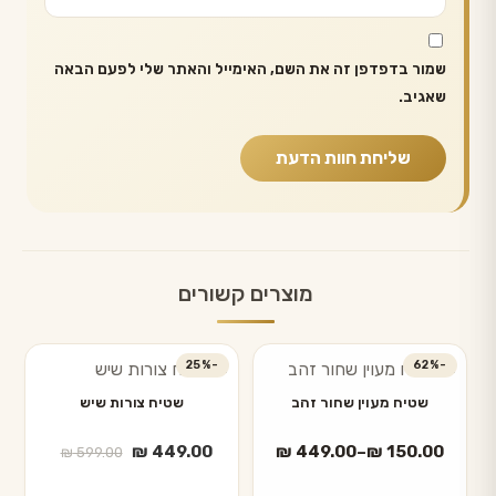
שמור בדפדפן זה את השם, האימייל והאתר שלי לפעם הבאה
שאגיב.
מוצרים קשורים
-62%
למוצר
-25%
זה
שטיח מעוין שחור זהב
שטיח צורות שיש
יש
טווח
המחיר
המחיר
₪
449.00
₪
449.00
–
₪
150.00
₪
599.00
מספר
מחירים:
הנוכחי
המקורי
סוגים.
היה:
הוא: