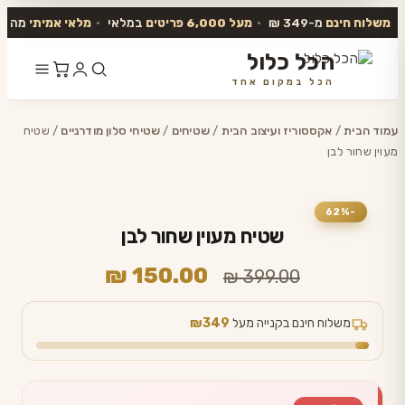
משלוח חינם
מ-349 ₪
•
מעל 6,000 פריטים
במלאי
•
מלאי אמיתי
מה שב
הכל כלול
הכל במקום אחד
דלג
לתוכן
עמוד הבית
/
אקססוריז ועיצוב הבית
/
שטיחים
/
שטיחי סלון מודרניים
/ שטיח
מעוין שחור לבן
-62%
שטיח מעוין שחור לבן
המחיר
המחיר
₪
150.00
₪
399.00
המקורי
הנוכחי
היה:
הוא:
משלוח חינם בקנייה מעל
₪349
₪ 150.00.
₪ 399.00.