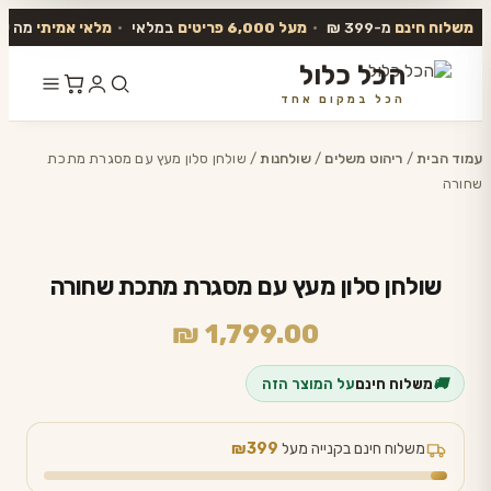
משלוח חינם
מ-399 ₪
•
מעל 6,000 פריטים
במלאי
•
מלאי אמיתי
מה שב
הכל כלול
הכל במקום אחד
דלג
לתוכן
עמוד הבית
/
ריהוט משלים
/
שולחנות
/ שולחן סלון מעץ עם מסגרת מתכת
שחורה
שולחן סלון מעץ עם מסגרת מתכת שחורה
₪
1,799.00
🚚
משלוח חינם
על המוצר הזה
משלוח חינם בקנייה מעל
₪399