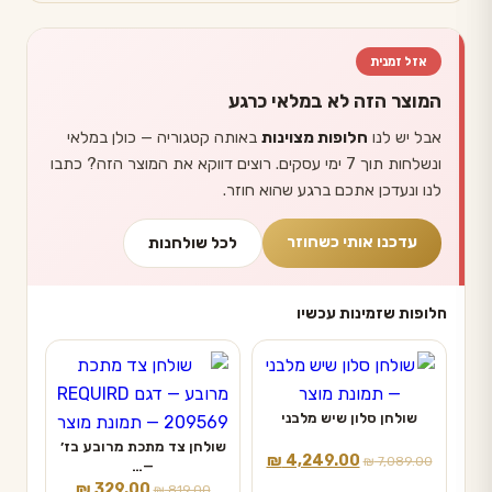
אזל זמנית
המוצר הזה לא במלאי כרגע
אבל יש לנו
חלופות מצוינות
באותה קטגוריה — כולן במלאי
ונשלחות תוך 7 ימי עסקים. רוצים דווקא את המוצר הזה? כתבו
לנו ונעדכן אתכם ברגע שהוא חוזר.
עדכנו אותי כשחוזר
לכל שולחנות
חלופות שזמינות עכשיו
שולחן סלון שיש מלבני
שולחן צד מתכת מרובע בז׳
המחיר
המחיר
₪
4,249.00
₪
7,089.00
—…
המקורי
הנוכחי
המחיר
המחיר
₪
329.00
₪
819.00