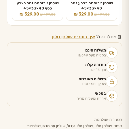
שולחן נירוסטה בצבע זהב
שולחן נירוסטה זהב בצבע
40×33×45
כסף 40×33×45
המחיר
המחיר
המחיר
המחיר
₪
329.00
₪
329.00
₪
499.00
₪
499.00
המקורי
הנוכחי
המקורי
הנוכחי
היה:
הוא:
היה:
הוא:
₪ 329.00.
₪ 499.00.
₪ 329.00.
₪ 499.00.
📘 מתלבטים?
איך בוחרים שולחן סלון
משלוח חינם
בקנייה מעל ₪349
החזרה קלה
תוך 14 יום
תשלום מאובטח
בתקן PCI · SSL
במלאי
אריזה ומשלוח מהיר
קטגוריה:
שולחנות
תגיות:
שולחן סלון
,
שולחן סלון עגול
,
שולחן עם מגש
,
שולחנות