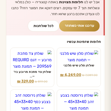
אבל יש לנו
חלופות מצוינות
באותה קטגוריה — כולן במלאי
ונשלחות תוך 7 ימי עסקים. רוצים דווקא את המוצר הזה? כתבו
לנו ונעדכן אתכם ברגע שהוא חוזר.
עדכנו אותי כשחוזר
לכל שולחנות
חלופות שזמינות עכשיו
שולחן סלון שיש מלבני
שולחן צד מתכת מרובע בז׳
המחיר
המחיר
₪
4,249.00
₪
7,089.00
—…
המקורי
הנוכחי
המחיר
המחיר
₪
329.00
₪
819.00
היה:
הוא:
המקורי
הנוכחי
₪ 4,249.00.
₪ 7,089.00.
היה:
הוא:
₪ 329.00.
₪ 819.00.