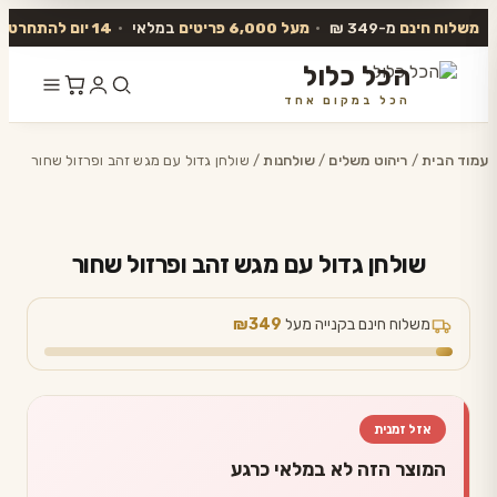
משלוח חינם
מ-349 ₪
•
מעל 6,000 פריטים
במלאי
•
14 יום להתחרט
ו
הכל כלול
הכל במקום אחד
דלג
לתוכן
עמוד הבית
/
ריהוט משלים
/
שולחנות
/ שולחן גדול עם מגש זהב ופרזול שחור
שולחן גדול עם מגש זהב ופרזול שחור
משלוח חינם בקנייה מעל
₪349
אזל זמנית
המוצר הזה לא במלאי כרגע