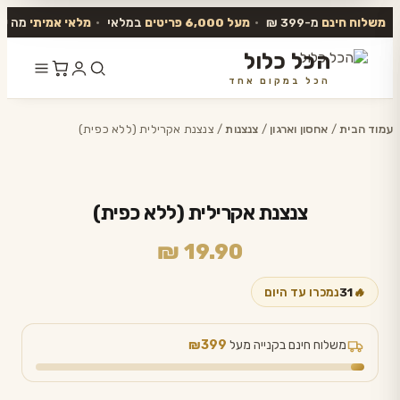
משלוח חינם
מ-399 ₪
•
מעל 6,000 פריטים
במלאי
•
מלאי אמיתי
מה שב
הכל כלול
הכל במקום אחד
דלג
לתוכן
עמוד הבית
/
אחסון וארגון
/
צנצנות
/ צנצנת אקרילית (ללא כפית)
צנצנת אקרילית (ללא כפית)
₪
19.90
🔥
31
נמכרו עד היום
משלוח חינם בקנייה מעל
₪399