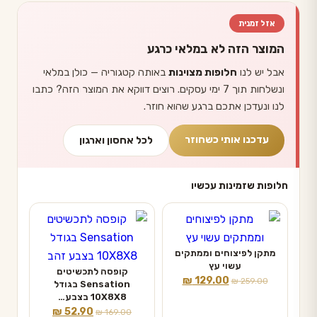
אזל זמנית
המוצר הזה לא במלאי כרגע
אבל יש לנו
חלופות מצוינות
באותה קטגוריה — כולן במלאי
ונשלחות תוך 7 ימי עסקים. רוצים דווקא את המוצר הזה? כתבו
לנו ונעדכן אתכם ברגע שהוא חוזר.
עדכנו אותי כשחוזר
לכל אחסון וארגון
חלופות שזמינות עכשיו
מתקן לפיצוחים וממתקים
עשוי עץ
קופסה לתכשיטים
המחיר
המחיר
₪
129.00
₪
259.00
Sensation בגודל
המקורי
הנוכחי
10X8X8 בצבע…
המחיר
המחיר
₪
52.90
היה:
הוא:
₪
169.00