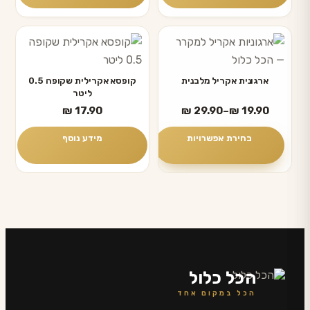
למוצר
זה
יש
ארגונית אקריל מלבנית
קופסא אקרילית שקופה 0.5
ליטר
מספר
טווח
₪
17.90
₪
29.90
–
₪
19.90
סוגים.
מחירים:
ניתן
בחירת אפשרויות
מידע נוסף
לבחור
עד
את
האפשרויות
בעמוד
המוצר
הכל כלול
הכל במקום אחד