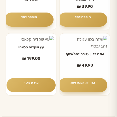
₪
39.90
הוספה לסל
הוספה לסל
למוצר
זה
עץ שקדיה קלאסי
יש
ואזה בלון עגולה זהב/כסף
₪
199.00
מספר
₪
49.90
סוגים.
ניתן
לבחור
בחירת אפשרויות
מידע נוסף
את
האפשרויות
בעמוד
המוצר