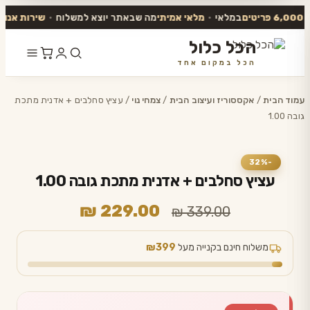
במלאי
•
מלאי אמיתי
מה שבאתר יוצא למשלוח
•
שירות אנושי
עו
הכל כלול
הכל במקום אחד
דלג
לתוכן
עמוד הבית
/
אקססוריז ועיצוב הבית
/
צמחי נוי
/ עציץ סחלבים + אדנית מתכת
גובה 1.00
-32%
עציץ סחלבים + אדנית מתכת גובה 1.00
המחיר
המחיר
₪
229.00
₪
339.00
המקורי
הנוכחי
היה:
הוא:
משלוח חינם בקנייה מעל
₪399
₪ 229.00.
₪ 339.00.