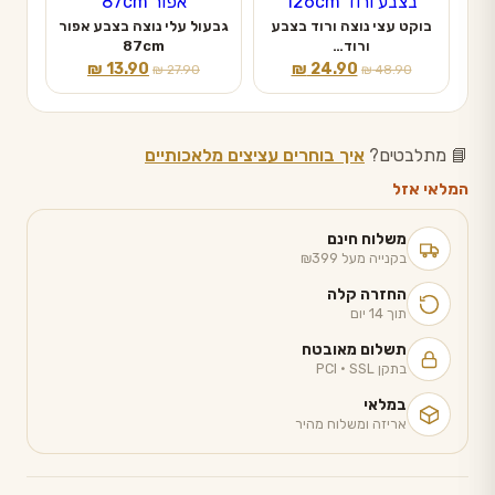
בוקט עצי נוצה ורוד בצבע
גבעול עלי נוצה בצבע אפור
ורוד…
87cm
המחיר
המחיר
המחיר
המחיר
₪
13.90
₪
24.90
₪
27.90
₪
48.90
המקורי
הנוכחי
המקורי
הנוכחי
היה:
הוא:
היה:
הוא:
₪ 13.90.
₪ 27.90.
₪ 24.90.
₪ 48.90.
📘 מתלבטים?
איך בוחרים עציצים מלאכותיים
המלאי אזל
משלוח חינם
בקנייה מעל ₪399
החזרה קלה
תוך 14 יום
תשלום מאובטח
בתקן PCI · SSL
במלאי
אריזה ומשלוח מהיר