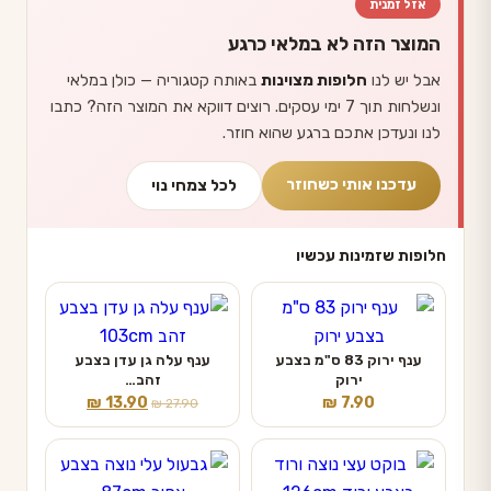
אזל זמנית
המוצר הזה לא במלאי כרגע
אבל יש לנו
חלופות מצוינות
באותה קטגוריה — כולן במלאי
ונשלחות תוך 7 ימי עסקים. רוצים דווקא את המוצר הזה? כתבו
לנו ונעדכן אתכם ברגע שהוא חוזר.
עדכנו אותי כשחוזר
לכל צמחי נוי
חלופות שזמינות עכשיו
ענף ירוק 83 ס"מ בצבע
ענף עלה גן עדן בצבע
ירוק
זהב…
המחיר
המחיר
₪
13.90
₪
7.90
₪
27.90
המקורי
הנוכחי
היה:
הוא:
₪ 13.90.
₪ 27.90.