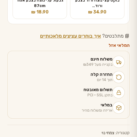
בוקט עצי נוצה ורוד בצבע
גבעול עלי נוצה בצבע אפור
ורוד…
87cm
₪
18.90
₪
34.90
📘 מתלבטים?
איך בוחרים עציצים מלאכותיים
המלאי אזל
משלוח חינם
בקנייה מעל ₪349
החזרה קלה
תוך 14 יום
תשלום מאובטח
בתקן PCI · SSL
במלאי
אריזה ומשלוח מהיר
קטגוריה:
צמחי נוי