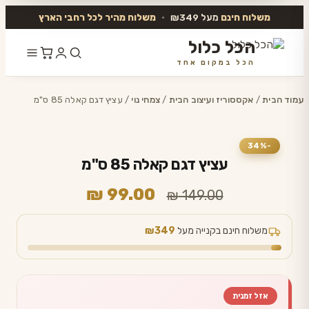
משלוח חינם
מעל ₪349
•
משלוח מהיר לכל רחבי הארץ
הכל כלול
הכל במקום אחד
דלג
לתוכן
עמוד הבית
/
אקססוריז ועיצוב הבית
/
צמחי נוי
/ עציץ דגם קאלה 85 ס"מ
-34%
עציץ דגם קאלה 85 ס"מ
המחיר
המחיר
₪
99.00
₪
149.00
המקורי
הנוכחי
היה:
הוא:
משלוח חינם בקנייה מעל
₪349
₪ 99.00.
₪ 149.00.
אזל זמנית