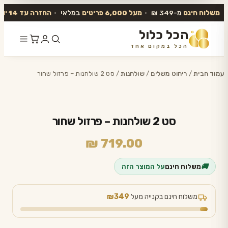
משלוח חינם
מ-349 ₪
•
מעל 6,000 פריטים
במלאי
•
החזרה עד 14 יום
הכל כלול
הכל במקום אחד
דלג
לתוכן
עמוד הבית
/
ריהוט משלים
/
שולחנות
/ סט 2 שולחנות – פרזול שחור
סט 2 שולחנות – פרזול שחור
₪
719.00
🚚
משלוח חינם
על המוצר הזה
משלוח חינם בקנייה מעל
₪349