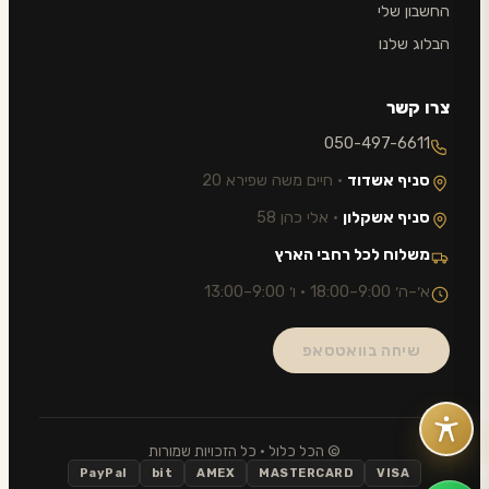
החשבון שלי
הבלוג שלנו
צרו קשר
050-497-6611
סניף אשדוד
· חיים משה שפירא 20
סניף אשקלון
· אלי כהן 58
משלוח לכל רחבי הארץ
א׳–ה׳ 9:00–18:00 · ו׳ 9:00–13:00
שיחה בוואטסאפ
© הכל כלול · כל הזכויות שמורות
PayPal
bit
AMEX
MASTERCARD
VISA