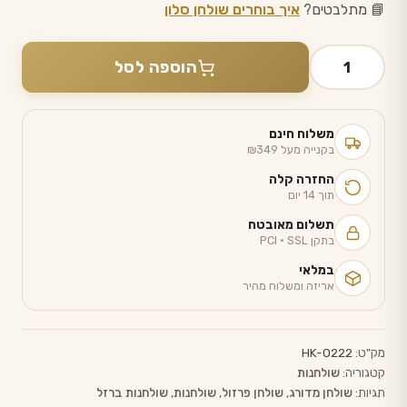
📘 מתלבטים?
איך בוחרים שולחן סלון
כמות
הוספה לסל
של
סט
2
משלוח חינם
שולחנות
בקנייה מעל ₪349
-
החזרה קלה
פרזול
תוך 14 יום
שחור
תשלום מאובטח
בתקן PCI · SSL
במלאי
אריזה ומשלוח מהיר
מק"ט:
HK-0222
קטגוריה:
שולחנות
תגיות:
שולחן מדורג
,
שולחן פרזול
,
שולחנות
,
שולחנות ברזל