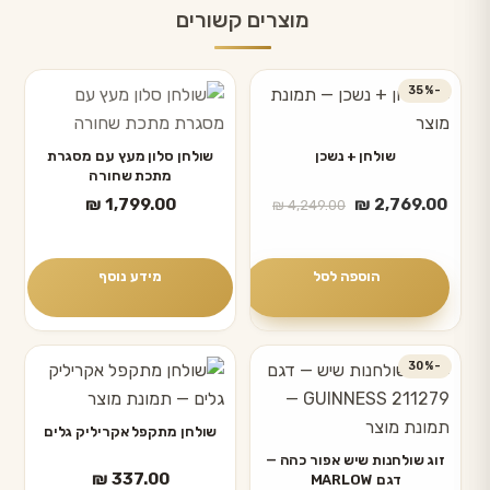
מוצרים קשורים
-35%
שולחן + נשכן
שולחן סלון מעץ עם מסגרת
מתכת שחורה
המחיר
המחיר
₪
1,799.00
₪
2,769.00
₪
4,249.00
הנוכחי
המקורי
היה:
הוא:
₪ 4,249.00.
₪ 2,769.00.
הוספה לסל
מידע נוסף
-30%
שולחן מתקפל אקריליק גלים
זוג שולחנות שיש אפור כהה —
₪
337.00
דגם MARLOW