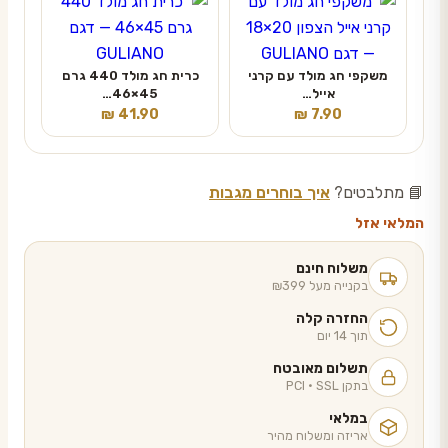
משקפי חג מולד עם קרני
כרית חג מולד 440 גרם
אייל…
45×46…
₪
41.90
₪
7.90
📘 מתלבטים?
איך בוחרים מגבות
המלאי אזל
משלוח חינם
בקנייה מעל ₪399
החזרה קלה
תוך 14 יום
תשלום מאובטח
בתקן PCI · SSL
במלאי
אריזה ומשלוח מהיר