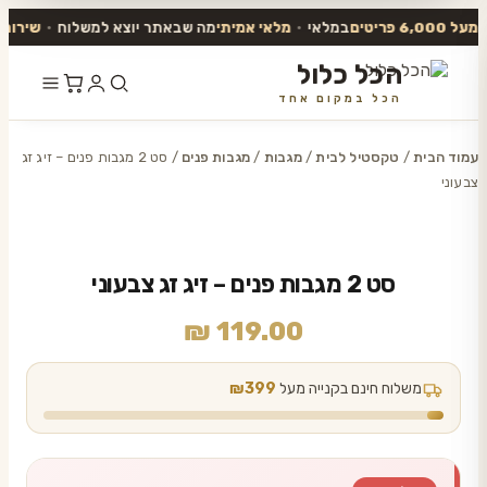
6,000 פריטים
במלאי
•
מלאי אמיתי
מה שבאתר יוצא למשלוח
•
שירות אנ
הכל כלול
הכל במקום אחד
דלג
לתוכן
עמוד הבית
/
טקסטיל לבית
/
מגבות
/
מגבות פנים
/ סט 2 מגבות פנים – זיג זג
צבעוני
סט 2 מגבות פנים – זיג זג צבעוני
₪
119.00
משלוח חינם בקנייה מעל
₪399