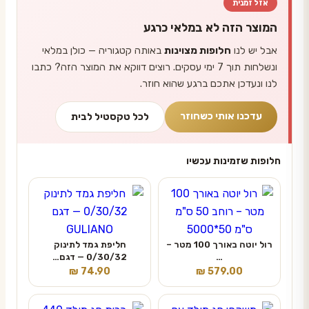
אזל זמנית
המוצר הזה לא במלאי כרגע
אבל יש לנו
חלופות מצוינות
באותה קטגוריה — כולן במלאי
ונשלחות תוך 7 ימי עסקים. רוצים דווקא את המוצר הזה? כתבו
לנו ונעדכן אתכם ברגע שהוא חוזר.
עדכנו אותי כשחוזר
לכל טקסטיל לבית
חלופות שזמינות עכשיו
רול יוטה באורך 100 מטר –
חליפת גמד לתינוק
…
0/30/32 — דגם…
₪
74.90
₪
579.00