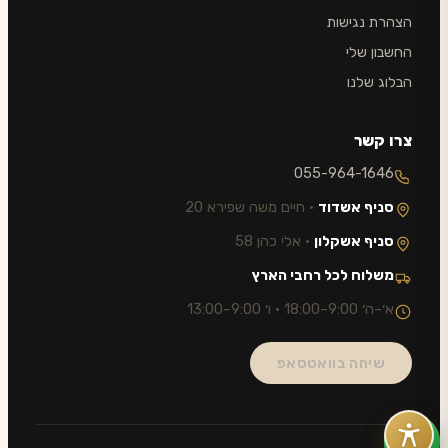
הצהרת נגישות
החשבון שלי
הבלוג שלנו
צרו קשר
055-964-1646
סניף אשדוד
· חיים משה שפירא 20
סניף אשקלון
· אלי כהן 58
משלוח לכל רחבי הארץ
א׳–ה׳ 9:00–18:00 · ו׳ 9:00–13:00
שיחה בוואטסאפ