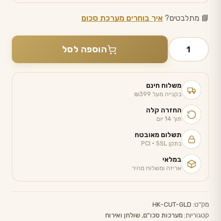
📘 מתלבטים?
איך בוחרים מערכת סכום
כמות
הוספה לסל
של
סט
סכום
משלוח חינם
זהב
בקנייה מעל ₪399
מבריק
החזרה קלה
24
תוך 14 יום
חלקים
תשלום מאובטח
בתקן PCI · SSL
במלאי
אריזה ומשלוח מהיר
מק"ט:
HK-CUT-GLD
קטגוריות:
מערכות סכו"ם
,
שולחן ואירוח