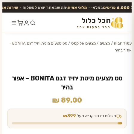
במלאי
•
מלאי אמיתי
מה שבאתר יוצא למשלוח
•
שירות אנושי
ע
הכל כלול
הכל במקום אחד
דלג
לתוכן
עמוד הבית
/
מצעים
/
מצעים אל קמט
/ סט מצעים מיטת יחיד דגם BONITA –
אפור בהיר
סט מצעים מיטת יחיד דגם BONITA – אפור
בהיר
₪
89.00
משלוח חינם בקנייה מעל
₪399