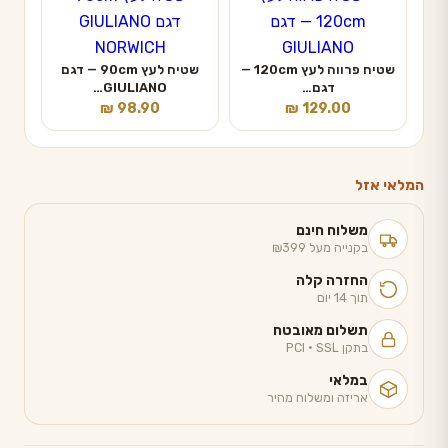
שטיח פרווה לעץ 120cm —
שטיח לעץ 90cm — דגם
דגם…
GIULIANO…
₪
98.90
₪
129.00
המלאי אזל
משלוח חינם
בקנייה מעל ₪399
החזרה קלה
תוך 14 יום
תשלום מאובטח
בתקן PCI · SSL
במלאי
אריזה ומשלוח מהיר