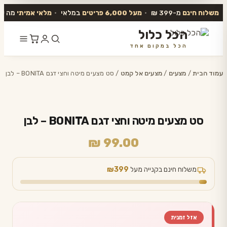
משלוח חינם
מ-399 ₪
•
מעל 6,000 פריטים
במלאי
•
מלאי אמיתי
מה שב
הכל כלול
הכל במקום אחד
דלג
לתוכן
עמוד הבית
/
מצעים
/
מצעים אל קמט
/ סט מצעים מיטה וחצי דגם BONITA – לבן
סט מצעים מיטה וחצי דגם BONITA – לבן
₪
99.00
משלוח חינם בקנייה מעל
₪399
אזל זמנית