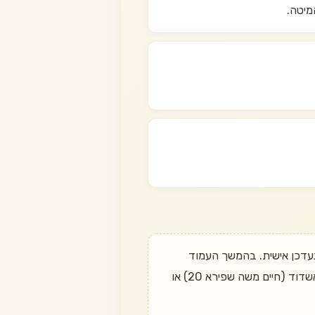
לדעת מתי הוא חוזר? שלחו הודעה בוואטסאפ ל־050-497-6611 ונעדכן אישית. בהמשך העמוד
מופיעות חלופות דומות שכן במלאי. משלוח חינם בהזמנה מעל 349 ₪, החזרה עד 14 יום, ואיסוף עצמי מאשדוד (חיים משה שפירא 20) או