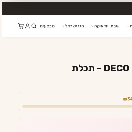
ח
שבת ויודאיקה
חגי ישראל
מבצעים
ת
₪3