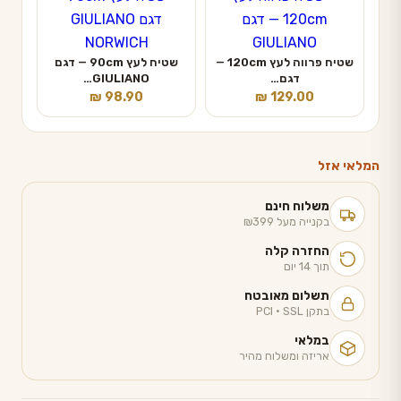
שטיח פרווה לעץ 120cm —
שטיח לעץ 90cm — דגם
דגם…
GIULIANO…
₪
98.90
₪
129.00
המלאי אזל
משלוח חינם
בקנייה מעל ₪399
החזרה קלה
תוך 14 יום
תשלום מאובטח
בתקן PCI · SSL
במלאי
אריזה ומשלוח מהיר