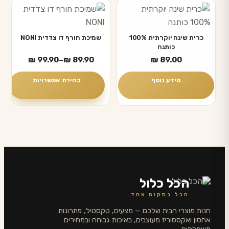
למוצר
בעמוד
זה
המוצר
יש
כרית שינה יוקרתית 100%
שמיכת חורף דו צדדית NONI
כותנה
מספר
טווח
₪
99.90
–
₪
89.90
₪
89.00
סוגים.
מחירים:
ניתן
מידע נוסף
בחירת אפשרויות
לבחור
עד
את
האפשרויות
בעמוד
המוצר
הכל כלול
הכל במקום אחד
חנות מוצרי הבית שלכם — מצעים, טקסטיל, פתרונות
אחסון ואקססוריז מעוצבים, באיכות גבוהה ובמחירים