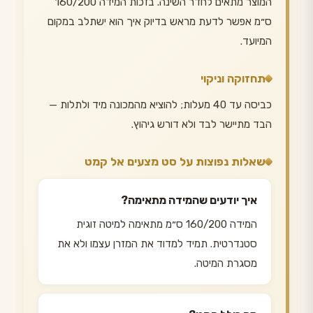
המוצר מתאים לחדר השינה. בזכות המידה 160/200
ס״מ אפשר לדעת מראש בדיוק איך הוא ישתלב במקום
המיועד.
תחזוקה וניקוי
כביסה עד 40 מעלות; להוציא מהמכונה מיד ולתלות —
הבד מתיישר לבד ולא דורש גיהוץ.
שאלות נפוצות על סט מצעים אל קמט
איך יודעים שהמידה מתאימה?
המידה 160/200 ס״מ מתאימה למיטה זוגית
סטנדרטית. תמיד למדוד את המזרן עצמו ולא את
מסגרת המיטה.