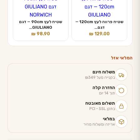
שטיח פרווה לעץ 120cm —
שטיח לעץ 90cm — דגם
דגם…
GIULIANO…
₪
98.90
₪
129.00
המלאי אזל
משלוח חינם
בקנייה מעל ₪349
החזרה קלה
תוך 14 יום
תשלום מאובטח
בתקן PCI · SSL
במלאי
אריזה ומשלוח מהיר