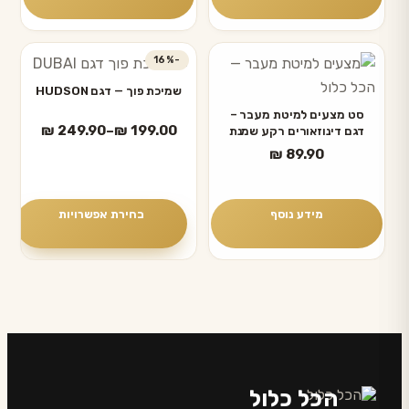
-16%
למוצר
זה
שמיכת פוך — דגם HUDSON
יש
סט מצעים למיטת מעבר –
טווח
₪
249.90
–
₪
199.00
דגם דינוזאורים רקע שמנת
מספר
מחירים:
₪
89.90
סוגים.
ניתן
עד
לבחור
מידע נוסף
בחירת אפשרויות
את
האפשרויות
בעמוד
המוצר
הכל כלול