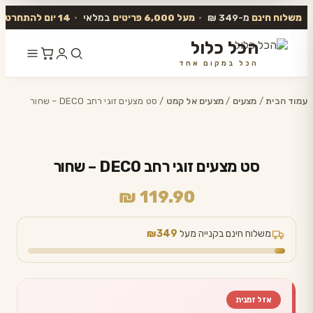
משלוח חינם
מ-349 ₪
•
מעל 6,000 פריטים
במלאי
•
14 יום להתחרט
ו
הכל כלול
הכל במקום אחד
דלג
לתוכן
עמוד הבית
/
מצעים
/
מצעים אל קמט
/ סט מצעים זוגי רחב DECO – שחור
סט מצעים זוגי רחב DECO – שחור
₪
119.90
משלוח חינם בקנייה מעל
₪349
אזל זמנית