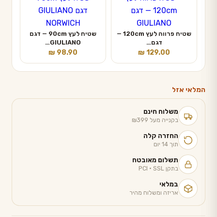
שטיח פרווה לעץ 120cm —
שטיח לעץ 90cm — דגם
דגם…
GIULIANO…
₪
98.90
₪
129.00
המלאי אזל
משלוח חינם
בקנייה מעל ₪399
החזרה קלה
תוך 14 יום
תשלום מאובטח
בתקן PCI · SSL
במלאי
אריזה ומשלוח מהיר