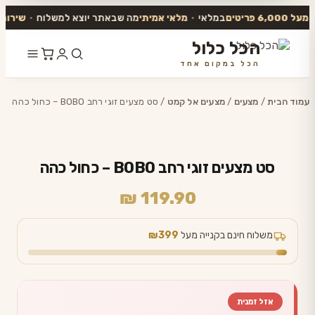
6,000 פריטים
במלאי
•
מלאי אמיתי
מה שבאתר יוצא למשלוח
•
שירות אנ
הכל כלול
הכל במקום אחד
דלג
לתוכן
עמוד הבית
/
מצעים
/
מצעים אל קמט
/ סט מצעים זוגי רחב BOBO – כחול כהה
סט מצעים זוגי רחב BOBO – כחול כהה
₪
119.90
משלוח חינם בקנייה מעל
₪399
אזל זמנית