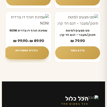
למוצר
זה
יש
סט מצעים למיטת
שמיכת חורף דו צדדית NONI
תינוק/מעבר – דגם חד קרן
מספר
טווח
₪
99.90
–
₪
89.90
₪
79.90
סוגים.
מחירים:
ניתן
מידע נוסף
בחירת אפשרויות
לבחור
עד
את
האפשרויות
בעמוד
המוצר
הכל כלול
הכל במקום אחד