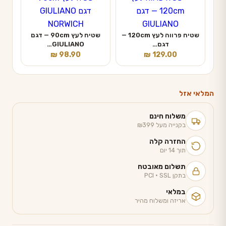
שטיח פרווה לעץ 120cm —
שטיח לעץ 90cm — דגם
דגם…
GIULIANO…
₪
98.90
₪
129.00
המלאי אזל
משלוח חינם
בקנייה מעל ₪399
החזרה קלה
תוך 14 יום
תשלום מאובטח
בתקן PCI · SSL
במלאי
אריזה ומשלוח מהיר