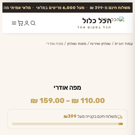
משלוח חינם
מ-399 ₪
•
מעל 6,000 פריטים
במלאי
•
מלאי אמיתי
מה שב
הכל כלול
הכל במקום אחד
דלג
לתוכן
עמוד הבית
/
שולחן ואירוח
/
מפות שולחן
/ מפה אודרי
מפה אודרי
טווח
₪
159.00
–
₪
110.00
מחירים:
משלוח חינם בקנייה מעל
₪399
עד