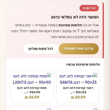
אזל זמנית
המוצר הזה לא במלאי כרגע
אבל יש לנו
חלופות מצוינות
באותה קטגוריה — כולן במלאי
ונשלחות תוך 7 ימי עסקים. רוצים דווקא את המוצר הזה? כתבו
לנו ונעדכן אתכם ברגע שהוא חוזר.
עדכנו אותי כשחוזר
לכל מפות שולחן
חלופות שזמינות עכשיו
ראנר קטיפה לחג דגם
מפת קטיפה לחג דגם
90×90 —…
33×90 —…
₪
26.90
₪
20.90